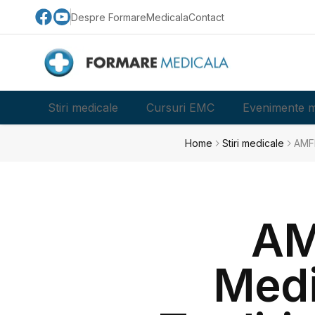
Despre FormareMedicala
Contact
Stiri medicale
Cursuri EMC
Evenimente m
Home
Stiri medicale
AMFB
AM
Medi