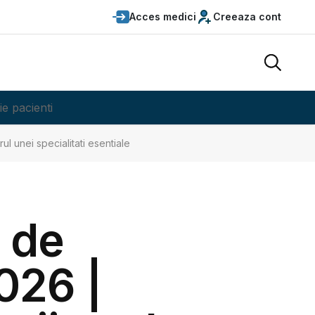
Acces medici
Creeaza cont
ie pacienti
ul unei specialitati esentiale
 de
026 |