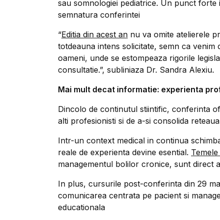
sau somnologiei pediatrice. Un punct forte i
semnatura conferintei
“
Editia din acest an
nu va omite atelierele pr
totdeauna intens solicitate, semn ca venim d
oameni, unde se estompeaza rigorile legislat
consultatie.”, subliniaza Dr. Sandra Alexiu.
Mai mult decat informatie: experienta pr
Dincolo de continutul stiintific, conferinta 
alti profesionisti si de a-si consolida reteau
Intr-un context medical in continua schimbar
reale de experienta devine esential.
Temele
managementul bolilor cronice, sunt direct apl
In plus, cursurile post-conferinta din 29 mar
comunicarea centrata pe pacient si manage
educationala