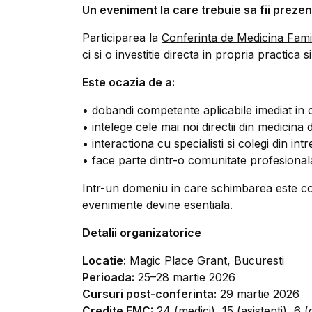
Un eveniment la care trebuie sa fii prezen
Participarea la
Conferinta de Medicina Famil
ci si o investitie directa in propria practica s
Este ocazia de a:
• dobandi competente aplicabile imediat in 
• intelege cele mai noi directii din medicina 
• interactiona cu specialisti si colegi din int
• face parte dintr-o comunitate profesionala
Intr-un domeniu in care schimbarea este co
evenimente devine esentiala.
Detalii organizatorice
Locatie:
Magic Place Grant, Bucuresti
Perioada:
25–28 martie 2026
Cursuri post-conferinta:
29 martie 2026
Credite EMC:
24 (medici), 15 (asistenti), 6 (