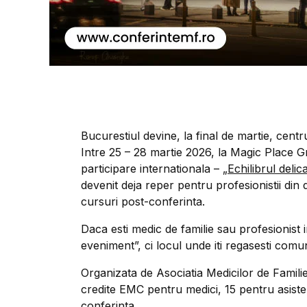
Bucurestiul devine, la final de martie, cent
Intre 25 – 28 martie 2026, la Magic Place G
participare internationala – „
Echilibrul delic
devenit deja reper pentru profesionistii di
cursuri post-conferinta.
Daca esti medic de familie sau profesionist
eveniment”, ci locul unde iti regasesti comuni
Organizata de Asociatia Medicilor de Famili
credite EMC pentru medici, 15 pentru asiste
conferinta.