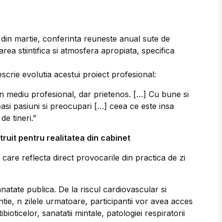
 din martie, conferinta reuneste anual sute de
area stiintifica si atmosfera apropiata, specifica
escrie evolutia acestui proiect profesional:
un mediu profesional, dar prietenos. […] Cu bune si
asi pasiuni si preocupari […] ceea ce este insa
de tineri.”
truit pentru realitatea din cabinet
are reflecta direct provocarile din practica de zi
tate publica. De la riscul cardiovascular si
entie, n zilele urmatoare, participantii vor avea acces
tibioticelor, sanatatii mintale, patologiei respiratorii