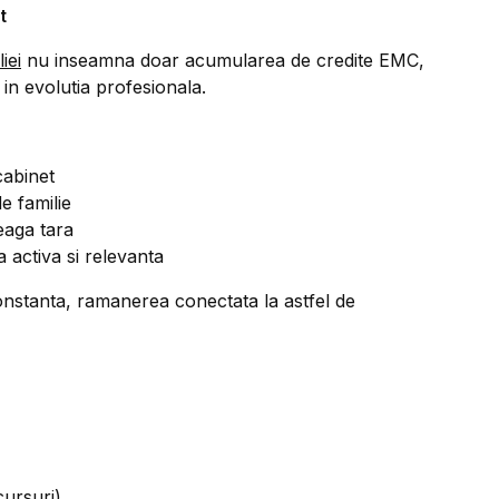
t
iei
nu inseamna doar acumularea de credite EMC,
i in evolutia profesionala.
cabinet
de familie
reaga tara
 activa si relevanta
nstanta, ramanerea conectata la astfel de
cursuri)