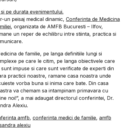
i si pe durata evenimentului.
tr-un peisaj medical dinamic,
Conferinta de Medicina
miliei
, organizata de AMFB Bucuresti – Ilfov,
mane un reper de echilibru intre stiinta, practica si
municare.
edicina de familie, pe langa definitiile lungi si
mplexe pe care le citim, pe langa obiectivele care
 sunt impuse si care sunt verificate de experti din
ara practicii noastre, ramane casa noastra unde
cuieste vorba buna si inima care bate. Din casa
astra va chemam sa intampinam primavara cu
ine noi!”, a mai adaugat directorul conferintei, Dr.
ndra Alexiu.
ferinta amfb
,
conferinta medici de familie
,
amfb
sandra alexiu