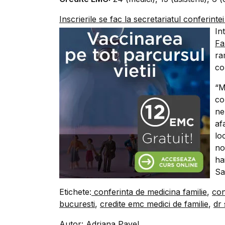
Inscrierile se fac la secretariatul conferinte
In
Fa
ra
co
“M
co
ne
af
lo
no
ha
Sa
Etichete:
conferinta de medicina familie
,
con
bucuresti
,
credite emc medici de familie
,
dr 
Autor: Adriana Pavel