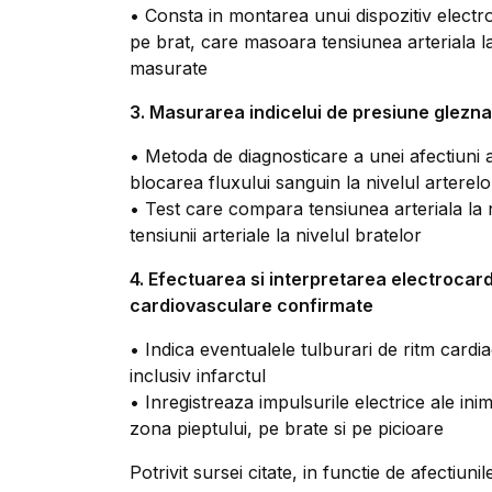
• Consta in montarea unui dispozitiv electro
pe brat, care masoara tensiunea arteriala la
masurate
3. Masurarea indicelui de presiune glezna
• Metoda de diagnosticare a unei afectiuni a
blocarea fluxului sanguin la nivelul arterel
• Test care compara tensiunea arteriala la 
tensiunii arteriale la nivelul bratelor
4. Efectuarea si interpretarea electrocar
cardiovasculare confirmate
• Indica eventualele tulburari de ritm cardiac
inclusiv infarctul
• Inregistreaza impulsurile electrice ale inim
zona pieptului, pe brate si pe picioare
Potrivit sursei citate, in functie de afectiu