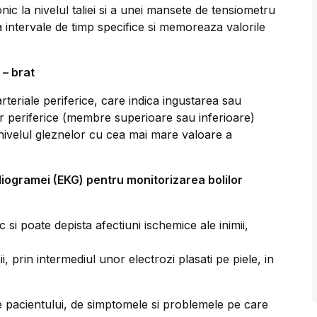
nic la nivelul taliei si a unei mansete de tensiometru
 intervale de timp specifice si memoreaza valorile
 – brat
rteriale periferice, care indica ingustarea sau
or periferice (membre superioare sau inferioare)
nivelul gleznelor cu cea mai mare valoare a
diogramei (EKG) pentru monitorizarea bolilor
 si poate depista afectiuni ischemice ale inimii,
ii, prin intermediul unor electrozi plasati pe piele, in
nile pacientului, de simptomele si problemele pe care