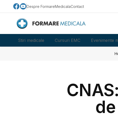
Despre FormareMedicala
Contact
Stiri medicale
Cursuri EMC
Evenimente m
H
CNAS: 
de