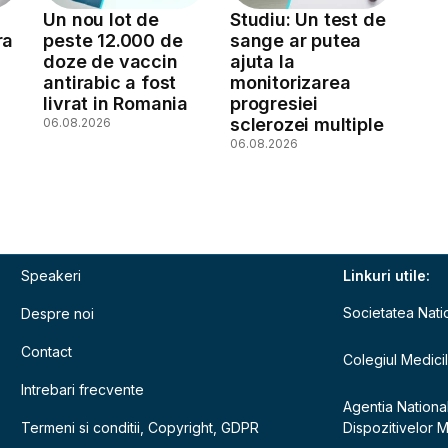
Un nou lot de
Studiu: Un test de
ra
peste 12.000 de
sange ar putea
doze de vaccin
ajuta la
antirabic a fost
monitorizarea
livrat in Romania
progresiei
sclerozei multiple
06.08.2026
06.08.2026
Speakeri
Linkuri utile:
Societatea Nati
Despre noi
Contact
Colegiul Medici
Intrebari frecvente
Agentia Nationa
Termeni si conditii, Copyright, GDPR
Dispozitivelor 