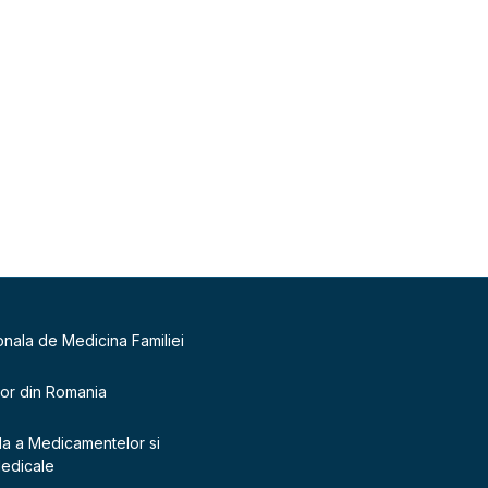
onala de Medicina Familiei
lor din Romania
la a Medicamentelor si
Medicale