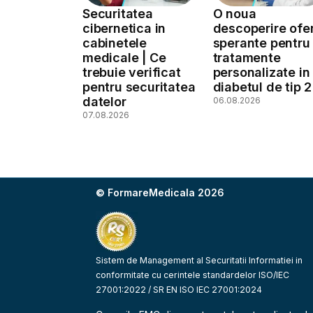
Securitatea
O noua
cibernetica in
descoperire ofe
cabinetele
sperante pentru
medicale | Ce
tratamente
trebuie verificat
personalizate in
pentru securitatea
diabetul de tip 2
datelor
06.08.2026
07.08.2026
© FormareMedicala 2026
Sistem de Management al Securitatii Informatiei in
conformitate cu cerintele standardelor ISO/IEC
27001:2022 / SR EN ISO IEC 27001:2024