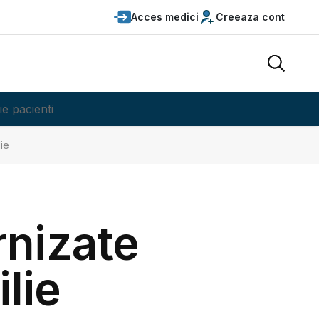
Acces medici
Creeaza cont
ie pacienti
lie
rnizate
lie