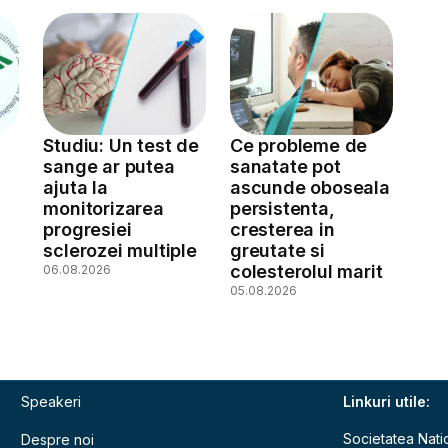
Studiu: Un test de
Ce probleme de
sange ar putea
sanatate pot
ajuta la
ascunde oboseala
monitorizarea
persistenta,
a
progresiei
cresterea in
sclerozei multiple
greutate si
colesterolul marit
06.08.2026
05.08.2026
Speakeri
Linkuri utile:
Societatea Nati
Despre noi