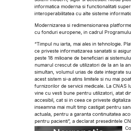
informatica moderna si functionalitati superi
interoperabilitatea cu alte sisteme informat
Modernizarea si redimensionarea platforme
cu fonduri europene, in cadrul Programului
“Timpul nu iarta, mai ales in tehnologie. Pl
ce priveste informatizarea sanatatii si asig
peste 18 milioane de beneficiari ai sistemul
numarul crescut de utilizatori de la an la a
simultan, volumul urias de date integrate s
acest sistem si-a atins limitele si nu mai poat
furnizorilor de servicii medicale. La CNAS l
vine cu vesti bune pentru utilizatori, atat d
accesibil, cat si in ceea ce priveste digita
inseamna mai mult timp castigat pentru san
actuala, pentru a garanta continuitatea acor
pentru pacienti”, a declarat presedintele 
Co