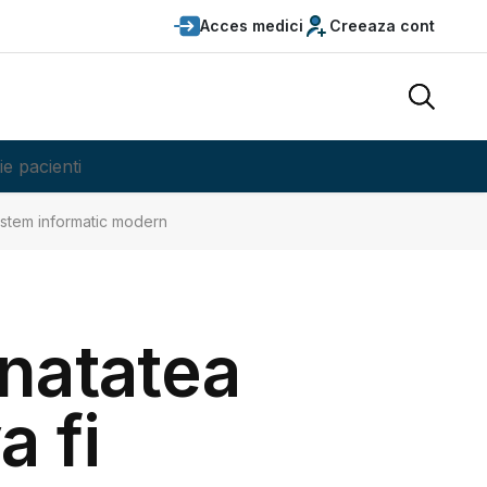
Acces medici
Creeaza cont
ie pacienti
sistem informatic modern
natatea
a fi