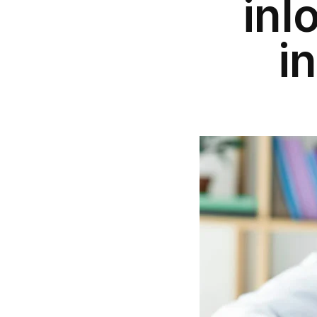
inl
i