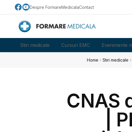
Despre FormareMedicala
Contact
Stiri medicale
Cursuri EMC
Evenimente m
Home
Stiri medicale
CNAS d
| P