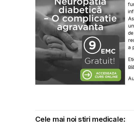
fu
in
As
un
de
re
a 
Et
pi
Au
Cele mai noi stiri medicale: