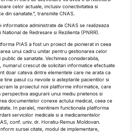
oare celor actuale, inclusiv conectivitatea si
ice din sanatate.”, transmite CNAS.
i informatice administrate de CNAS se realizeaza
 National de Redresare si Rezilienta (PNRR).
atforma PIAS a fost un proiect de pionierat in ceea
urarea unui cadru unitar pentru gestionarea celor
ui public de sanatate. Vechimea considerabila,
n, numarul crescut de solicitari informatice efectuate
unt doar cateva dintre elementele care ne arata ca
e tine pasul cu nevoile si asteptarile pacientilor si
ucram la proiectul noii platforme informatice, care
in perspectiva asigurarii unui mediu prietenos si
lizarea documentelor conexe actului medical, ceea ce
atate. In paralel, mentinem functionala platforma
darii serviciilor medicale si a medicamentelor
CNAS, conf. univ. dr. Horatiu-Remus Moldovan.
nform sursei citate, modul de implementare,