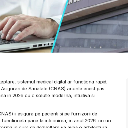
teptare, sistemul medical digital ar functiona rapid,
de Asigurari de Sanatate (CNAS) anunta acest pas
ana in 2026 cu o solutie moderna, intuitiva si
AS) ii asigura pe pacienti si pe furnizorii de
functionala pana la inlocuirea, in anul 2026, cu un
tforma in curs de dezvoltare va avea o arhitectura