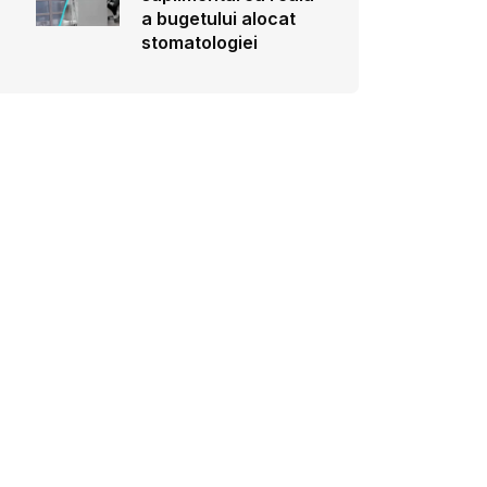
a bugetului alocat
stomatologiei