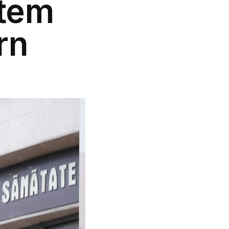
stem
rn