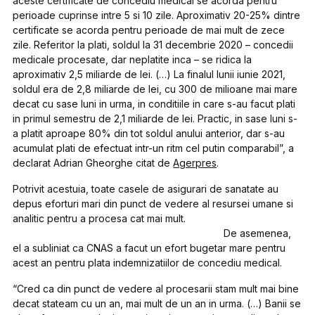
aceste certificate de concediu medical se acorda pentru
perioade cuprinse intre 5 si 10 zile. Aproximativ 20-25% dintre
certificate se acorda pentru perioade de mai mult de zece
zile. Referitor la plati, soldul la 31 decembrie 2020 – concedii
medicale procesate, dar neplatite inca – se ridica la
aproximativ 2,5 miliarde de lei. (…) La finalul lunii iunie 2021,
soldul era de 2,8 miliarde de lei, cu 300 de milioane mai mare
decat cu sase luni in urma, in conditiile in care s-au facut plati
in primul semestru de 2,1 miliarde de lei. Practic, in sase luni s-
a platit aproape 80% din tot soldul anului anterior, dar s-au
acumulat plati de efectuat intr-un ritm cel putin comparabil”, a
declarat Adrian Gheorghe citat de
Agerpres
.
Potrivit acestuia, toate casele de asigurari de sanatate au
depus eforturi mari din punct de vedere al resursei umane si
analitic pentru a procesa cat mai mult.
De asemenea,
el a subliniat ca CNAS a facut un efort bugetar mare pentru
acest an pentru plata indemnizatiilor de concediu medical.
“Cred ca din punct de vedere al procesarii stam mult mai bine
decat stateam cu un an, mai mult de un an in urma. (…) Banii se