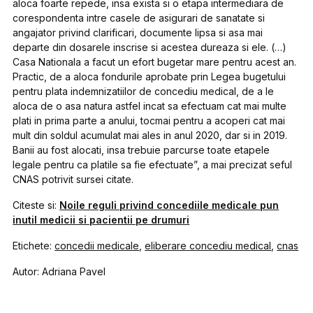
aloca foarte repede, insa exista si o etapa intermediara de
corespondenta intre casele de asigurari de sanatate si
angajator privind clarificari, documente lipsa si asa mai
departe din dosarele inscrise si acestea dureaza si ele. (…)
Casa Nationala a facut un efort bugetar mare pentru acest an.
Practic, de a aloca fondurile aprobate prin Legea bugetului
pentru plata indemnizatiilor de concediu medical, de a le
aloca de o asa natura astfel incat sa efectuam cat mai multe
plati in prima parte a anului, tocmai pentru a acoperi cat mai
mult din soldul acumulat mai ales in anul 2020, dar si in 2019.
Banii au fost alocati, insa trebuie parcurse toate etapele
legale pentru ca platile sa fie efectuate”, a mai precizat seful
CNAS potrivit sursei citate.
Citeste si:
Noile reguli privind concediile medicale pun
inutil medicii si pacientii pe drumuri
Etichete:
concedii medicale
,
eliberare concediu medical
,
cnas
Autor: Adriana Pavel