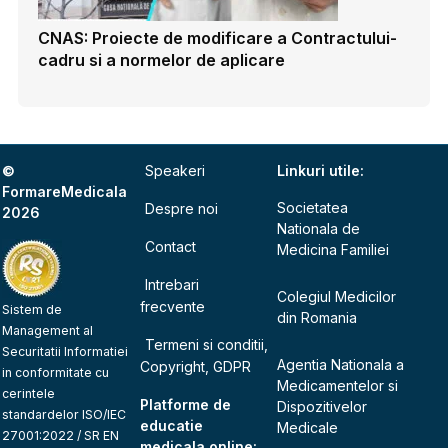
CNAS: Proiecte de modificare a Contractului-
cadru si a normelor de aplicare
©
Speakeri
Linkuri utile:
FormareMedicala
Societatea
Despre noi
2026
Nationala de
Contact
Medicina Familiei
Intrebari
Colegiul Medicilor
frecvente
Sistem de
din Romania
Management al
Termeni si conditii,
Securitatii Informatiei
Agentia Nationala a
Copyright, GDPR
in conformitate cu
Medicamentelor si
cerintele
Platforme de
Dispozitivelor
standardelor ISO/IEC
educatie
Medicale
27001:2022 / SR EN
medicala online: