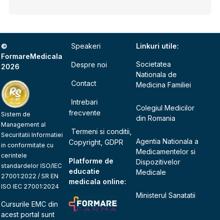
©
Speakeri
Linkuri utile:
FormareMedicala
Societatea
Despre noi
2026
Nationala de
Contact
Medicina Familiei
Intrebari
Colegiul Medicilor
frecvente
Sistem de
din Romania
Management al
Termeni si conditii,
Securitatii Informatiei
Agentia Nationala a
Copyright, GDPR
in conformitate cu
Medicamentelor si
cerintele
Platforme de
Dispozitivelor
standardelor ISO/IEC
educatie
Medicale
27001:2022 / SR EN
medicala online:
ISO IEC 27001:2024
Ministerul Sanatatii
Cursurile EMC din
acest portal sunt