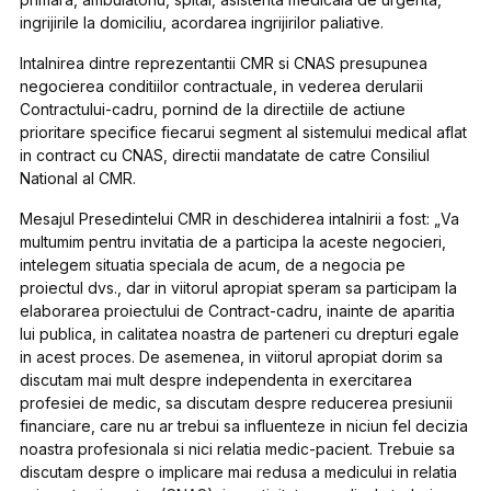
ingrijirile la domiciliu, acordarea ingrijirilor paliative.
Intalnirea dintre reprezentantii CMR si CNAS presupunea
negocierea conditiilor contractuale, in vederea derularii
Contractului-cadru, pornind de la directiile de actiune
prioritare specifice fiecarui segment al sistemului medical aflat
in contract cu CNAS, directii mandatate de catre Consiliul
National al CMR.
Mesajul Presedintelui CMR in deschiderea intalnirii a fost: „
Va
multumim pentru invitatia de a participa la aceste negocieri,
intelegem situatia speciala de acum, de a negocia pe
proiectul dvs., dar in viitorul apropiat speram sa participam la
elaborarea proiectului de Contract-cadru, inainte de aparitia
lui publica, in calitatea noastra de parteneri cu drepturi egale
in acest proces. De asemenea, in viitorul apropiat dorim sa
discutam mai mult despre independenta in exercitarea
profesiei de medic, sa discutam despre reducerea presiunii
financiare, care nu ar trebui sa influenteze in niciun fel decizia
noastra profesionala si nici relatia medic-pacient. Trebuie sa
discutam despre o implicare mai redusa a medicului in relatia