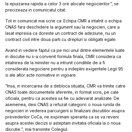
la epuizarea rapida a celor 3 ore alocate negocierilor.
”, se
precizeaza in comunicatul citat.
Tot in comunicat mai scrie ca: Echipa CMR a intalnit o echipa
CNAS fara deschidere la argument sau la negocieri, care a
lasat impresia ca doreste un contract de adeziune, nu un
contract civil intre doua parti cu drepturi si obligatii egale.
Avand in vedere faptul ca pe nici unul dintre elementele luate
in discutie nu s-a convenit formula finala, CMR considera ca
intalnirea de la minister nu a intrunit conditiile de a fi
considerata negociere pentru a indeplini exigentele Legii 95
si ale altor acte normative in vigoare.
“
Insa, in incercarea de a debloca situatia, CMR va trimite catre
CNAS toate documentele aferente, in format scris, pe cale
oficiala, pentru ca acestea sa fie cu adevarat analizate. De
asemenea, desi CNAS a refuzat categoric o noua runda de
negocieri in vederea parcurgerii si finalizarii discutiilor asupra
prevederilor CoCa, ne exprimam speranta ca se va reveni
asupra acestei decizii si asteptam invitatia oficiala la o noua
discutie.
”, mai transmite Colegiul.