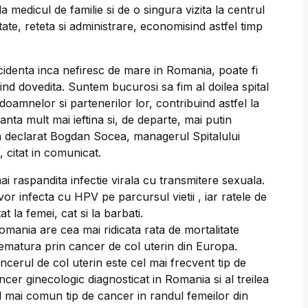
la medicul de familie si de o singura vizita la centrul
tate, reteta si administrare, economisind astfel timp
cidenta inca nefiresc de mare in Romania, poate fi
iind dovedita. Suntem bucurosi sa fim al doilea spital
doamnelor si partenerilor lor, contribuind astfel la
nta mult mai ieftina si, de departe, mai putin
 a declarat Bogdan Socea, managerul Spitalului
, citat in comunicat.
i raspandita infectie virala cu transmitere sexuala.
or infecta cu HPV pe parcursul vietii , iar ratele de
t la femei, cat si la barbati.
omania are cea mai ridicata rata de mortalitate
ematura prin cancer de col uterin din Europa.
ncerul de col uterin este cel mai frecvent tip de
ncer ginecologic diagnosticat in Romania si al treilea
l mai comun tip de cancer in randul femeilor din