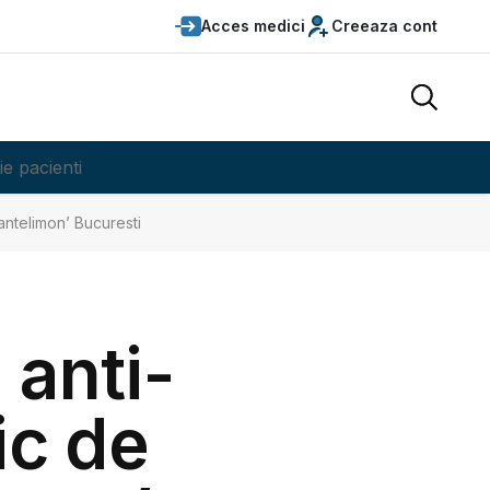
Acces medici
Creeaza cont
ie pacienti
antelimon’ Bucuresti
 anti-
ic de