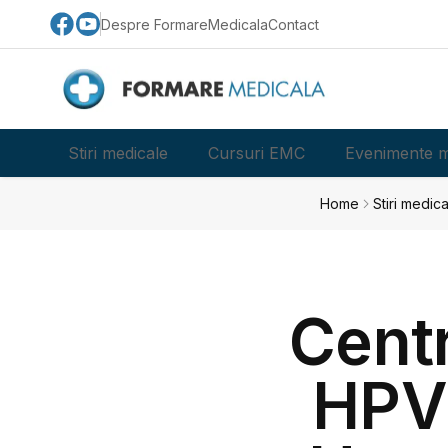
Despre FormareMedicala
Contact
Stiri medicale
Cursuri EMC
Evenimente m
Home
Stiri medica
Centr
HPV 