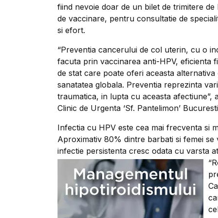
fiind nevoie doar de un bilet de trimitere de 
de vaccinare, pentru consultatie de speciali
si efort.
“Preventia cancerului de col uterin, cu o in
facuta prin vaccinarea anti-HPV, eficienta f
de stat care poate oferi aceasta alternativa 
sanatatea globala. Preventia reprezinta varia
traumatica, in lupta cu aceasta afectiune”,
Clinic de Urgenta ‘Sf. Pantelimon’ Bucuresti
Infectia cu HPV este cea mai frecventa si ma
Aproximativ 80% dintre barbati si femei se v
infectie persistenta cresc odata cu varsta ata
“R
pr
Ca
ca
ce