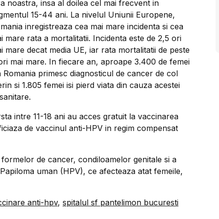
ra noastra, insa al doilea cel mai frecvent in
gmentul 15-44 ani. La nivelul Uniunii Europene,
mania inregistreaza cea mai mare incidenta si cea
i mare rata a mortalitatii. Incidenta este de 2,5 ori
i mare decat media UE, iar rata mortalitatii de peste
ori mai mare. In fiecare an, aproape 3.400 de femei
n Romania primesc diagnosticul de cancer de col
erin si 1.805 femei isi pierd viata din cauza acestei
sanitare.
rsta intre 11-18 ani au acces gratuit la vaccinarea
neficiaza de vaccinul anti-HPV in regim compensat
 formelor de cancer, condiloamelor genitale si a
sul Papiloma uman (HPV), ce afecteaza atat femeile,
ccinare anti-hpv
,
spitalul sf pantelimon bucuresti