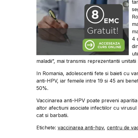
ta
se
Ro
ma
ma
4 
di
ut
maladii”, mai transmis reprezentantii unitatii 
In Romania, adolescentii fete si baieti cu va
anti-HPV, iar femeile intre 19 si 45 ani be
50%.
Vaccinarea anti-HPV poate preveni aparitia
altor afectiuni asociate infectiilor cu viru
cat si barbatii.
Etichete:
vaccinarea anti-hpv
,
centru de va