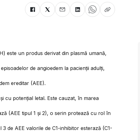
NH) este un produs derivat din plasmă umană,
episoadelor de angioedem la pacienții adulți,
edem ereditar (AEE).
și cu potențial letal. Este cauzat, în marea
ază (AEE tipul 1 și 2), o serin protează cu rol în
l 3 de AEE valorile de C1-inhibitor esterază (C1-