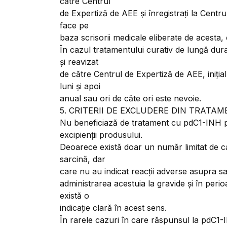
către Centrul
de Expertiză de AEE și înregistrați la Centru
face pe
baza scrisorii medicale eliberate de acesta, 
În cazul tratamentului curativ de lungă dura
și reavizat
de către Centrul de Expertiză de AEE, iniția
luni și apoi
anual sau ori de căte ori este nevoie.
5. CRITERII DE EXCLUDERE DIN TRATA
Nu beneficiază de tratament cu pdC1-INH pac
excipienții produsului.
Deoarece există doar un număr limitat de c
sarcină, dar
care nu au indicat reacții adverse asupra sa
administrarea acestuia la gravide și în peri
există o
indicație clară în acest sens.
În rarele cazuri în care răspunsul la pdC1-