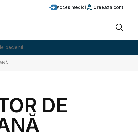
Acces medici
Creeaza cont
ie pacienti
MANĂ
ITOR DE
MANĂ