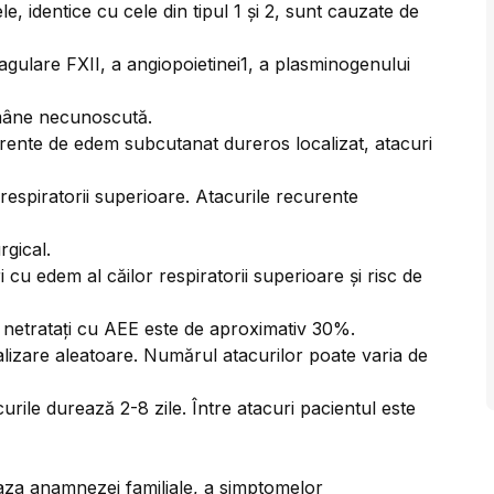
, identice cu cele din tipul 1 și 2, sunt cauzate de
oagulare FXII, a angiopoietinei1, a plasminogenului
ămâne necunoscută.
urente de edem subcutanat dureros localizat, atacuri
respiratorii superioare. Atacurile recurente
gical.
cu edem al căilor respiratorii superioare și risc de
r netratați cu AEE este de aproximativ 30%.
alizare aleatoare. Numărul atacurilor poate varia de
urile durează 2-8 zile. Între atacuri pacientul este
aza anamnezei familiale, a simptomelor