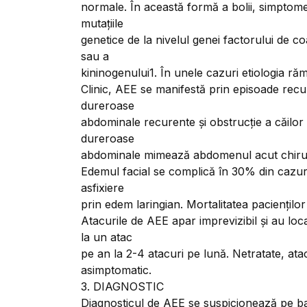
normale. În această formă a bolii, simptomele
mutațiile
genetice de la nivelul genei factorului de c
sau a
kininogenului1. În unele cazuri etiologia r
Clinic, AEE se manifestă prin episoade rec
dureroase
abdominale recurente și obstrucție a căilor 
dureroase
abdominale mimează abdomenul acut chirur
Edemul facial se complică în 30% din cazuri 
asfixiere
prin edem laringian. Mortalitatea paciențilo
Atacurile de AEE apar imprevizibil și au loc
la un atac
pe an la 2-4 atacuri pe lună. Netratate, atac
asimptomatic.
3. DIAGNOSTIC
Diagnosticul de AEE se suspicionează pe b