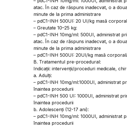
– pdC1-INH 10mg/ml: 1000UI, administrat pr
atac. În caz de răspuns inadecvat, o a dou
minute de la prima administrare
– pdC1-INH 500UI: 20 UI/kg masă corporală,
– Greutate 10–25 kg:
– pdC1-INH 10mg/ml: 500UI, administrat pri
atac. În caz de răspuns inadecvat, o a dou
minute de la prima administrare
– pdC1-INH 500UI: 20UI/kg masă corporală, 
B. Tratamentul pre-procedural:
Indicații: intervenții/proceduri medicale, chi
a. Adulți:
– pdC1-INH 10mg/ml:1000UI, administrat pri
înaintea procedurii
– pdC1-INH 500 UI: 1000UI, administrat prin
înaintea procedurii
b. Adolescenți (12-17 ani):
– pdC1-INH 10mg/ml: 1000UI, administrat pr
înaintea procedurii