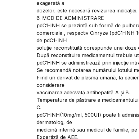
exagerată a
dozelor, este necesară revizuirea indicației.
6. MOD DE ADMINISTRARE
pdC1-INH se prezintă sub formă de pulbere ș
comerciale , respectiv Cinryze (pdC1-INH 
de pdC1-INH
soluție reconstituită corespunde unei doze 
După reconstituire medicamentul trebuie util
pdC1-INH se administrează prin injecție int
Se recomandă notarea numărului lotului medi
Fiind un derivat de plasmă umană, la pacienț
considerare
vaccinarea adecvată antihepatită A și B.
Temperatura de păstrare a medicamentului e
C.
pdC1-INH(10mg/ml, 500UI) poate fi administr
dermatolog, de
medicină internă sau medicul de familie, pe 
Expertiză de AEE.