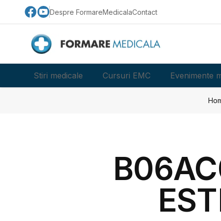
Despre FormareMedicala
Contact
Stiri medicale
Cursuri EMC
Evenimente m
Ho
B06AC0
EST