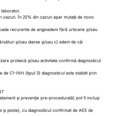
 laborator.
n cazuri. În 25% din cazuri apar mutații de novo
isoade recurente de angioedem fără urticarie și/sau
ărsături și/sau diaree și/sau c) edem de căi
are proteică și/sau activitate confirmă diagnosticul
 de C1-INH (tipul 3) diagnosticul este stabilit prin
NT
tament și prevenție pre-procedurală) pot fi incluși
ani și peste), cu diagnosticul confirmat de AEE de