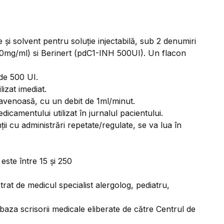
i solvent pentru soluție injectabilă, sub 2 denumiri
10mg/ml) si Berinert (pdC1-INH 500UI). Un flacon
de 500 UI.
izat imediat.
ravenoasă, cu un debit de 1ml/minut.
camentului utilizat în jurnalul pacientului.
ii cu administrări repetate/regulate, se va lua în
ste între 15 și 250
at de medicul specialist alergolog, pediatru,
baza scrisorii medicale eliberate de către Centrul de