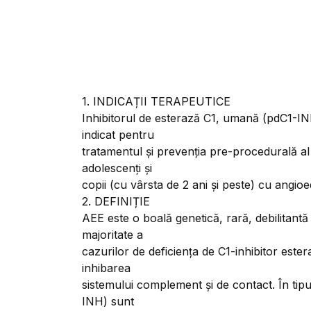
1. INDICAȚII TERAPEUTICE
Inhibitorul de esterază C1, umană (pdC1-I
indicat pentru
tratamentul și prevenția pre-procedurală al 
adolescenți și
copii (cu vârsta de 2 ani și peste) cu angio
2. DEFINIȚIE
AEE este o boală genetică, rară, debilitantă 
majoritate a
cazurilor de deficiența de C1-inhibitor ester
inhibarea
sistemului complement și de contact. În tipu
INH) sunt