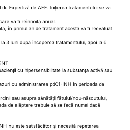
l de Expertiză de AEE. Inițierea tratamentului se va
care va fi reînnoită anual.
tă, în primul an de tratament acesta va fi reevaluat
l la 3 luni după începerea tratamentului, apoi la 6
MENT
ienții cu hipersensibilitate la substanța activă sau
azuri cu administrarea pdC1-INH în perioada de
rcinii sau asupra sănătății fătului/nou-născutului,
oada de alăptare trebuie să se facă numai dacă
INH nu este satisfăcător și necesită repetarea