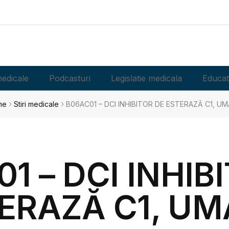
edicale
Podcasturi
Legislatie medicala
Educat
me
Stiri medicale
B06AC01 – DCI INHIBITOR DE ESTERAZĂ C1, U
1 – DCI INHIB
ERAZĂ C1, U