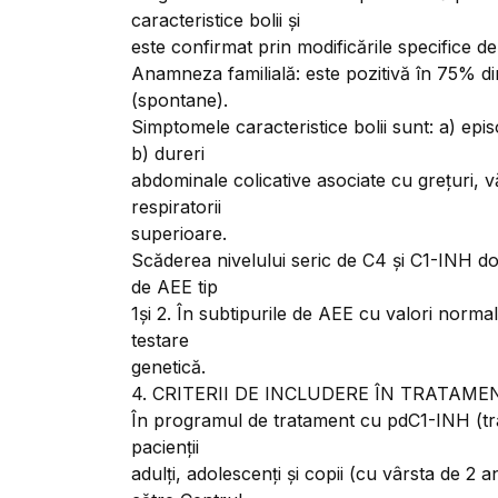
caracteristice bolii și
este confirmat prin modificările specifice de
Anamneza familială: este pozitivă în 75% di
(spontane).
Simptomele caracteristice bolii sunt: a) ep
b) dureri
abdominale colicative asociate cu grețuri, v
respiratorii
superioare.
Scăderea nivelului seric de C4 și C1-INH doz
de AEE tip
1și 2. În subtipurile de AEE cu valori normale
testare
genetică.
4. CRITERII DE INCLUDERE ÎN TRATAME
În programul de tratament cu pdC1-INH (tra
pacienții
adulți, adolescenți și copii (cu vârsta de 2 