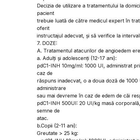
Decizia de utilizare a tratamentului la domi
pacient
trebuie luată de către medicul expert în tr
oferit
instructajul adecvat, și să verifice la interv
7. DOZE:
A. Tratamentul atacurilor de angioedem ered
a. Adulți și adolescenți (12-17 ani):
pdC1-INH 10mg/ml: 1000 UI, administrat prin
caz de
răspuns inadecvat, o a doua doză de 1000 U
administrare
sau mai devreme în caz de edem de căi respi
pdC1-INH 500UI: 20 UI/kg masă corporală, a
semne de
atac.
b.Copii (2-11 ani):
Greutate > 25 kg: