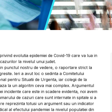
 privind evolutia epidemiei de Covid-19 care va lua in
 cazurilor la nivelul unui judet.
in punctul nostru de vedere, o raportare strict la
esite. Ieri a avut loc o sedinta a Comitetului
nal pentru Situatii de Urgenta, iar colegii de la
reaza la un algoritm ceva mai complex. Argumentul
nei incidente care este in scadere evidenta, noi avem
arului de cazuri care sunt internate in spitale si a
are reprezinta totusi un argument sau un indicator
al al efectului pandemiei la nivelul populatiei din