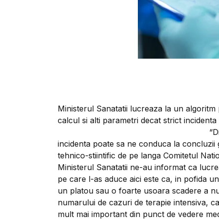
Ministerul Sanatatii lucreaza la un algoritm
calcul si alti parametri decat strict incidenta
“D
incidenta poate sa ne conduca la concluzii gr
tehnico-stiintific de pe langa Comitetul Natio
Ministerul Sanatatii ne-au informat ca luc
pe care l-as aduce aici este ca, in pofida u
un platou sau o foarte usoara scadere a num
numarului de cazuri de terapie intensiva, c
mult mai important din punct de vedere medic