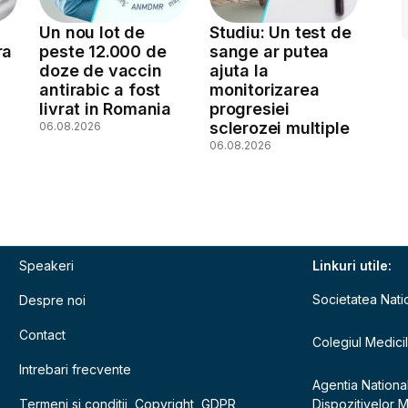
Un nou lot de
Studiu: Un test de
ra
peste 12.000 de
sange ar putea
doze de vaccin
ajuta la
antirabic a fost
monitorizarea
livrat in Romania
progresiei
sclerozei multiple
06.08.2026
06.08.2026
Speakeri
Linkuri utile:
Societatea Nati
Despre noi
Contact
Colegiul Medici
Intrebari frecvente
Agentia Nationa
Termeni si conditii, Copyright, GDPR
Dispozitivelor 