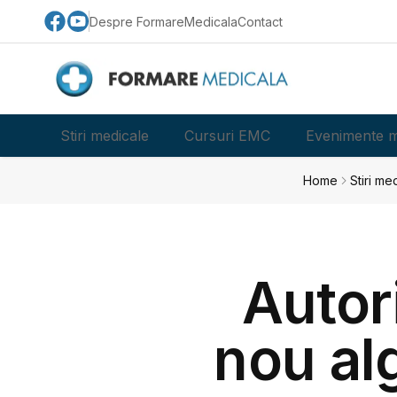
Despre FormareMedicala
Contact
Stiri medicale
Cursuri EMC
Evenimente m
Home
Stiri me
Autori
nou al