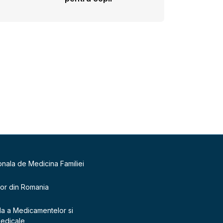
onala de Medicina Familiei
lor din Romania
la a Medicamentelor si
Medicale