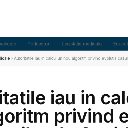
edicale
Podcasturi
Legislatie medicala
Educat
dicale
Autoritatile iau in calcul un nou algoritm privind evolutia caz
tatile iau in ca
goritm privind e