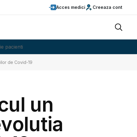
Acces medici
Creeaza cont
ie pacienti
urilor de Covid-19
lcul un
volutia