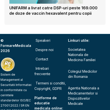
UNIFARM a livrat catre DSP-uri peste 169.000
de doze de vaccin hexavalent pentru copii
©
Speakeri
Linkuri utile:
FormareMedicala
Societatea
Despre noi
2026
Nationala de
Contact
Medicina Familiei
Intrebari
Colegiul Medicilor
frecvente
Sistem de
din Romania
Management al
Termeni si conditii,
Securitatii Informatiei
Agentia Nationala a
Copyright, GDPR
in conformitate cu
Medicamentelor si
cerintele
Platforme de
Dispozitivelor
standardelor ISO/IEC
educatie
Medicale
27001:2022 / SR EN
medicala online: