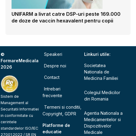
UNIFARM a livrat catre DSP-uri peste 169.000
de doze de vaccin hexavalent pentru copii
©
Speakeri
Linkuri utile:
FormareMedicala
Societatea
Despre noi
2026
Nationala de
Contact
Medicina Familiei
Intrebari
Colegiul Medicilor
frecvente
Sistem de
din Romania
Management al
Termeni si conditii,
Securitatii Informatiei
Agentia Nationala a
Copyright, GDPR
in conformitate cu
Medicamentelor si
cerintele
Platforme de
Dispozitivelor
standardelor ISO/IEC
educatie
Medicale
27001:2022 / SR EN