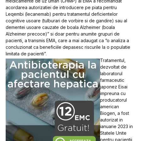
medicamente de uz uman (CHMP) al EMA a recomandat
acordarea autorizatiei de introducere pe piata pentru
Leqembi (lecanemab) pentru tratamentul deficientelor
cognitive usoare (tulburari de vorbire si de gandire) sau al
dementei usoare cauzate de boala Alzheimer (boala
Alzheimer precoce)” si doar pentru anumite grupuri de
pacienti, a transmis EMA, care a mai adaugat ca “o analiza a
concluzionat ca beneficiile depasesc riscurile la o populatie
limitata de pacienti”.
Tratamentul,
dezvoltat de
laboratorul
farmaceutic
japonez Eisai
impreuna cu
producatorul
american
Biogen, a fost
autorizat in
ianuarie 2023 in
Statele Unite
pentru pacientii