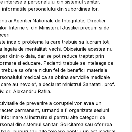
de interese a personalului din sistemul sanitar.
e informatiile personalului din subordinea lor.
ti ai Agentiei Nationale de Integritate, Directiei
or Interne si din Ministerul Justitiei precum si de
aceri.
ste inca o problema la care trebuie sa lucram toti,
a legata de mentalitati vechi. Obiceiurile acestea nu
spar dintr-o data, dar se pot reduce treptat prin
formare si educare. Pacientii trebuie sa inteleaga ca
 trebuie sa ofere niciun fel de beneficii materiale
rsonalului medical ca sa obtina serviciile medicale
 care au nevoie”, a declarat ministrul Sanatatii, prof.
iv. dr. Alexandru Rafila.
ctivitatile de prevenire a coruptiei vor avea un
racter permanent, urmand a fi organizate sesiuni
 informare si instruire si pentru alte categorii de
rsonal din sistemul sanitar. Solicitarea sau oferirea
 bani, bunuri sau alte foloase pentru un act medical