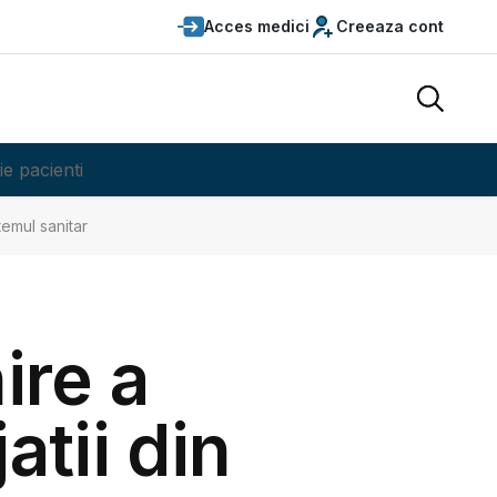
Acces medici
Creeaza cont
ie pacienti
temul sanitar
ire a
atii din