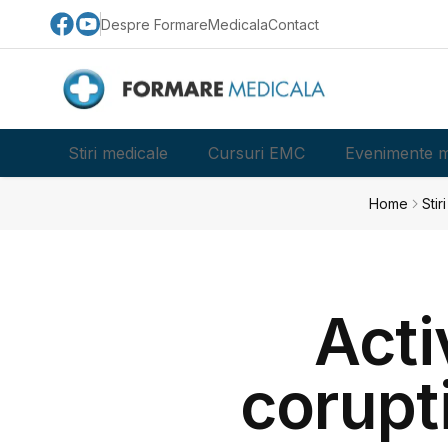
Despre FormareMedicala
Contact
Stiri medicale
Cursuri EMC
Evenimente m
Home
Stir
Acti
corupti