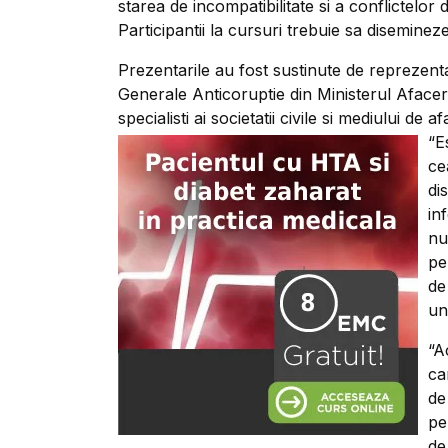
starea de incompatibilitate si a conflictelor 
Participantii la cursuri trebuie sa diseminez
Prezentarile au fost sustinute de reprezentan
Generale Anticoruptie din Ministerul Afaceril
specialisti ai societatii civile si mediului de af
“E
ce
di
in
nu
pe
de
un
“A
ca
de
pe
de