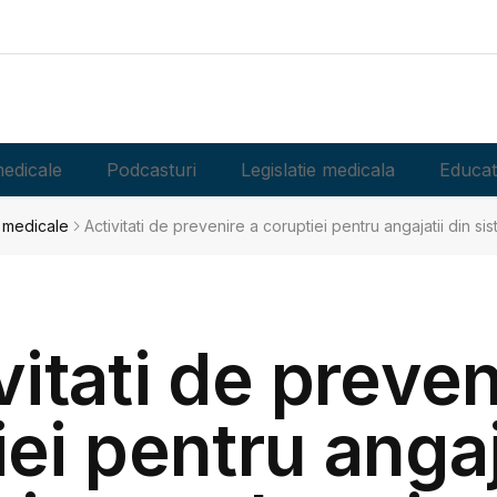
edicale
Podcasturi
Legislatie medicala
Educat
i medicale
Activitati de prevenire a coruptiei pentru angajatii din sis
vitati de preven
ei pentru angaj