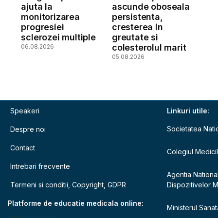
ajuta la
ascunde oboseala
monitorizarea
persistenta,
a
progresiei
cresterea in
sclerozei multiple
greutate si
colesterolul marit
06.08.2026
05.08.2026
Speakeri
Linkuri utile:
Societatea Nati
Despre noi
Contact
Colegiul Medici
Intrebari frecvente
Agentia Nationa
Termeni si conditii, Copyright, GDPR
Dispozitivelor 
e
Platforme de educatie medicala online:
Ministerul Sanata