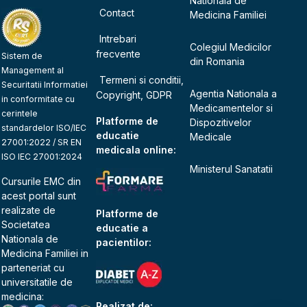
Nationala de
Contact
Medicina Familiei
Intrebari
Colegiul Medicilor
frecvente
Sistem de
din Romania
Management al
Termeni si conditii,
Securitatii Informatiei
Agentia Nationala a
Copyright, GDPR
in conformitate cu
Medicamentelor si
cerintele
Platforme de
Dispozitivelor
standardelor ISO/IEC
educatie
Medicale
27001:2022 / SR EN
medicala online:
ISO IEC 27001:2024
Ministerul Sanatatii
Cursurile EMC din
acest portal sunt
realizate de
Platforme de
Societatea
educatie a
Nationala de
pacientilor:
Medicina Familiei
in
parteneriat cu
universitatile de
medicina:
Realizat de: