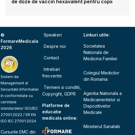
de doze de vaccin hexavalent pentru copii
©
Speakeri
Linkuri utile:
FormareMedicala
Societatea
Despre noi
2026
Nationala de
Contact
Medicina Familiei
Intrebari
Colegiul Medicilor
frecvente
Sistem de
din Romania
Management al
Termeni si conditii,
Securitatii Informatiei
Agentia Nationala a
Copyright, GDPR
in conformitate cu
Medicamentelor si
cerintele
Platforme de
Dispozitivelor
standardelor ISO/IEC
educatie
Medicale
27001:2022 / SR EN
medicala online:
ISO IEC 27001:2024
Ministerul Sanatatii
Cursurile EMC din