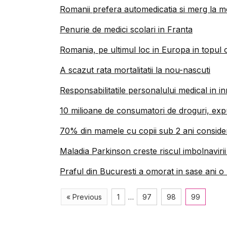
Romanii prefera automedicatia si merg la m
Penurie de medici scolari in Franta
Romania, pe ultimul loc in Europa in topul o
A scazut rata mortalitatii la nou-nascuti
Responsabilitatile personalului medical in i
10 milioane de consumatori de droguri, expu
70% din mamele cu copii sub 2 ani conside
Maladia Parkinson creste riscul imbolnavirii
Praful din Bucuresti a omorat in sase ani o 
« Previous
1
…
97
98
99