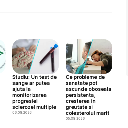
Studiu: Un test de
Ce probleme de
sange ar putea
sanatate pot
ajuta la
ascunde oboseala
monitorizarea
persistenta,
a
progresiei
cresterea in
sclerozei multiple
greutate si
colesterolul marit
06.08.2026
05.08.2026