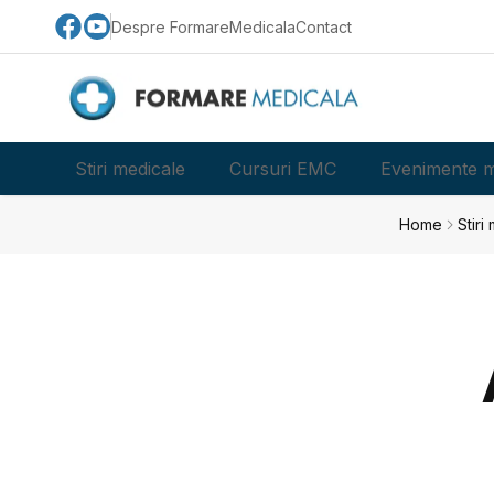
Despre FormareMedicala
Contact
Stiri medicale
Cursuri EMC
Evenimente m
Home
Stiri