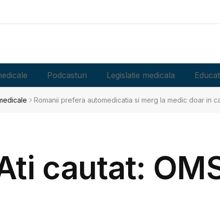
edicale
Podcasturi
Legislatie medicala
Educat
 medicale
Romanii prefera automedicatia si merg la medic doar in c
Ati cautat: OM