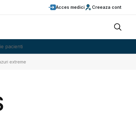
Acces medici
Creeaza cont
ie pacienti
azuri extreme
S