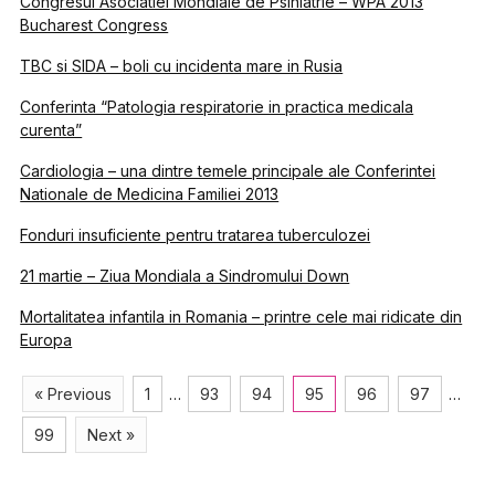
Congresul Asociatiei Mondiale de Psihiatrie – WPA 2013
Bucharest Congress
TBC si SIDA – boli cu incidenta mare in Rusia
Conferinta “Patologia respiratorie in practica medicala
curenta”
Cardiologia – una dintre temele principale ale Conferintei
Nationale de Medicina Familiei 2013
Fonduri insuficiente pentru tratarea tuberculozei
21 martie – Ziua Mondiala a Sindromului Down
Mortalitatea infantila in Romania – printre cele mai ridicate din
Europa
« Previous
1
…
93
94
95
96
97
…
99
Next »