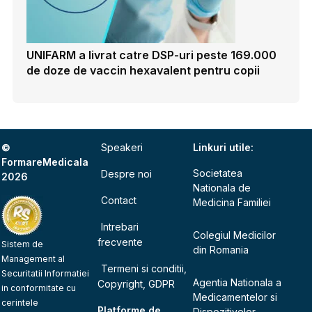
UNIFARM a livrat catre DSP-uri peste 169.000
de doze de vaccin hexavalent pentru copii
©
Speakeri
Linkuri utile:
FormareMedicala
Societatea
Despre noi
2026
Nationala de
Contact
Medicina Familiei
Intrebari
Colegiul Medicilor
frecvente
Sistem de
din Romania
Management al
Termeni si conditii,
Securitatii Informatiei
Agentia Nationala a
Copyright, GDPR
in conformitate cu
Medicamentelor si
cerintele
Platforme de
Dispozitivelor