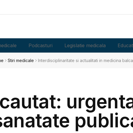
edicale
Podcasturi
Legislatie medicala
Educat
me
Stiri medicale
Interdisciplinaritate si actualitati in medicina balc
 cautat: urgent
sanatate public