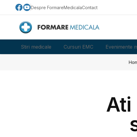
Despre FormareMedicala
Contact
Stiri medicale
Cursuri EMC
Evenimente m
Ho
Ati