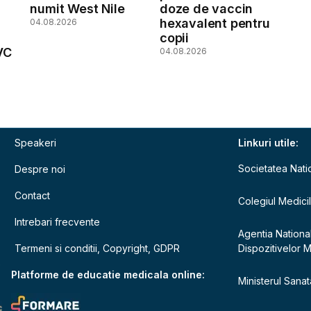
numit West Nile
doze de vaccin
hexavalent pentru
04.08.2026
copii
VC
04.08.2026
Speakeri
Linkuri utile:
Societatea Nati
Despre noi
Contact
Colegiul Medici
Intrebari frecvente
Agentia Nationa
Termeni si conditii, Copyright, GDPR
Dispozitivelor 
e
Platforme de educatie medicala online:
Ministerul Sanata