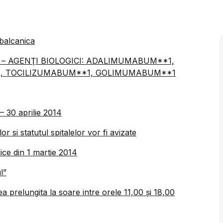
a balcanica
Ă – AGENŢI BIOLOGICI: ADALIMUMABUM**1,
, TOCILIZUMABUM**1, GOLIMUMABUM**1
– 30 aprilie 2014
r si statutul spitalelor vor fi avizate
ice din 1 martie 2014
l”
prelungita la soare intre orele 11,00 şi 18,00