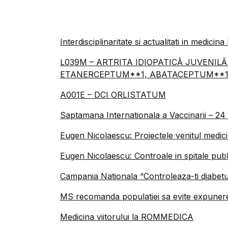
Interdisciplinaritate si actualitati in medicin
L039M – ARTRITA IDIOPATICĂ JUVENIL
ETANERCEPTUM**1, ABATACEPTUM**1
A001E – DCI ORLISTATUM
Saptamana Internationala a Vaccinarii – 24 
Eugen Nicolaescu: Proiectele venitul medicilo
Eugen Nicolaescu: Controale in spitale publ
Campania Nationala “Controleaza-ti diabetu
MS recomanda populatiei sa evite expunerea 
Medicina viitorului la ROMMEDICA