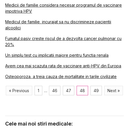
Medicii de familie considera necesar programul de vaccinare
impotriva HPV
Medicul de familie, incurajat sa nu discrimineze pacientii
alcoolici
Fumatul pasiv creste riscul de a dezvolta cancer pulmonar cu
20%
Un simplu test cu implicatii majore pentru functia renala
Avem cea mai scazuta rata de vaccinare anti-HPV din Europa
Osteoporoza, a treia cauza de mortalitate in tarile civilizate
« Previous
1
…
46
47
48
49
Next »
Cele mai noi stiri medicale: