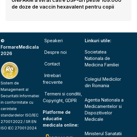
de doze de vaccin hexavalent pentru copii
©
Speakeri
Linkuri utile:
FormareMedicala
Societatea
Despre noi
2026
Nationala de
Contact
Medicina Familiei
Intrebari
Colegiul Medicilor
frecvente
Sistem de
din Romania
Management al
Termeni si conditii,
Securitatii Informatiei
Agentia Nationala a
Copyright, GDPR
in conformitate cu
Medicamentelor si
cerintele
Platforme de
Dispozitivelor
standardelor ISO/IEC
educatie
Medicale
27001:2022 / SR EN
medicala online:
ISO IEC 27001:2024
Ministerul Sanatatii