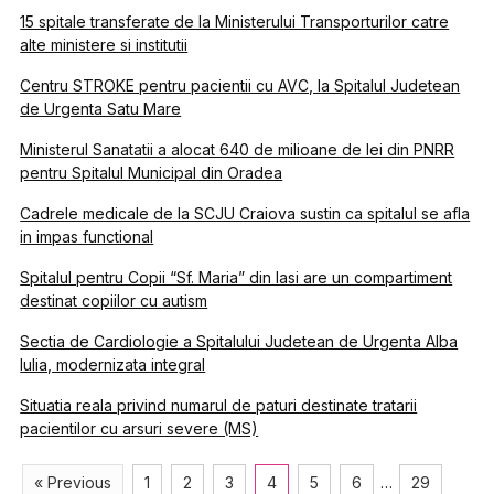
15 spitale transferate de la Ministerului Transporturilor catre
alte ministere si institutii
Centru STROKE pentru pacientii cu AVC, la Spitalul Judetean
de Urgenta Satu Mare
Ministerul Sanatatii a alocat 640 de milioane de lei din PNRR
pentru Spitalul Municipal din Oradea
Cadrele medicale de la SCJU Craiova sustin ca spitalul se afla
in impas functional
Spitalul pentru Copii “Sf. Maria” din Iasi are un compartiment
destinat copiilor cu autism
Sectia de Cardiologie a Spitalului Judetean de Urgenta Alba
Iulia, modernizata integral
Situatia reala privind numarul de paturi destinate tratarii
pacientilor cu arsuri severe (MS)
« Previous
1
2
3
4
5
6
…
29