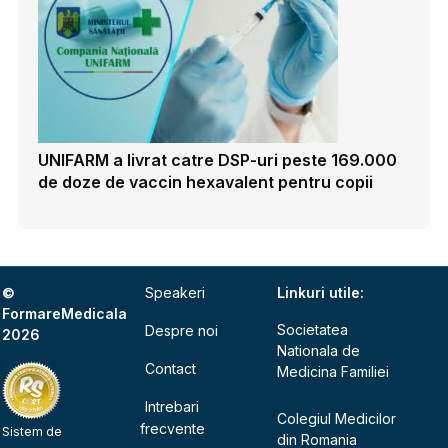
UNIFARM a livrat catre DSP-uri peste 169.000
de doze de vaccin hexavalent pentru copii
©
Speakeri
Linkuri utile:
FormareMedicala
Societatea
Despre noi
2026
Nationala de
Contact
Medicina Familiei
Intrebari
Colegiul Medicilor
frecvente
Sistem de
din Romania