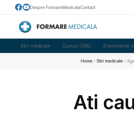
Despre FormareMedicala
Contact
Stiri medicale
Cursuri EMC
Evenimente m
Home
Stiri medicale
Age
Ati ca