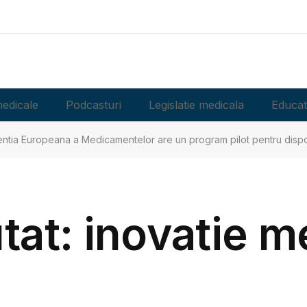
edicale
Podcasturi
Legislatie medicala
Educat
ntia Europeana a Medicamentelor are un program pilot pentru dispo
utat: inovatie m