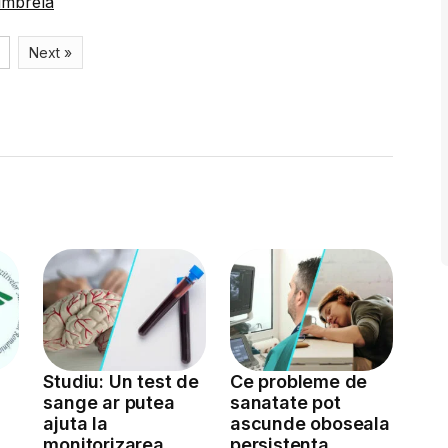
umbrela
Next »
Studiu: Un test de
Ce probleme de
sange ar putea
sanatate pot
ajuta la
ascunde oboseala
monitorizarea
persistenta,