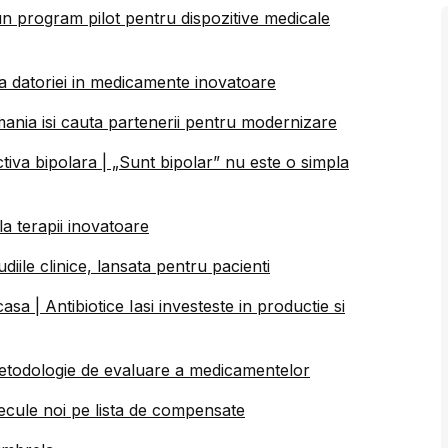
 program pilot pentru dispozitive medicale
 datoriei in medicamente inovatoare
omania isi cauta partenerii pentru modernizare
tiva bipolara | „Sunt bipolar” nu este o simpla
a terapii inovatoare
iile clinice, lansata pentru pacienti
 | Antibiotice Iasi investeste in productie si
etodologie de evaluare a medicamentelor
ecule noi pe lista de compensate