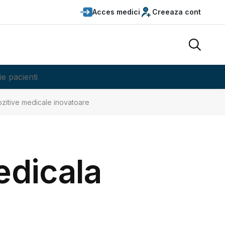
Acces medici
Creeaza cont
ie pacienti
zitive medicale inovatoare
edicala