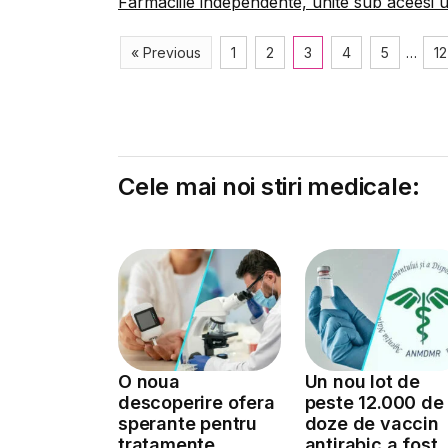
Farmaciile independente, unite sub aceesi 
« Previous
1
2
3
4
5
…
12
Cele mai noi stiri medicale:
O noua
Un nou lot de
descoperire ofera
peste 12.000 de
sperante pentru
doze de vaccin
tratamente
antirabic a fost