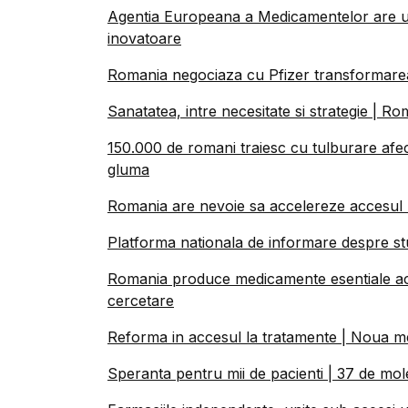
Agentia Europeana a Medicamentelor are un
inovatoare
Romania negociaza cu Pfizer transformarea
Sanatatea, intre necesitate si strategie | R
150.000 de romani traiesc cu tulburare afec
gluma
Romania are nevoie sa accelereze accesul l
Platforma nationala de informare despre stud
Romania produce medicamente esentiale acasa
cercetare
Reforma in accesul la tratamente | Noua m
Speranta pentru mii de pacienti | 37 de mol