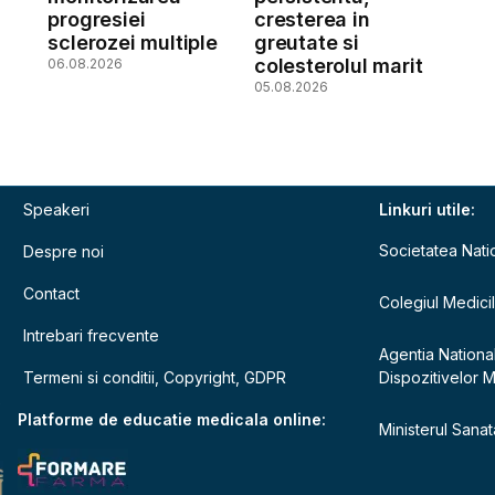
a
progresiei
cresterea in
sclerozei multiple
greutate si
colesterolul marit
06.08.2026
05.08.2026
Speakeri
Linkuri utile:
Societatea Nati
Despre noi
Contact
Colegiul Medici
Intrebari frecvente
Agentia Nationa
Termeni si conditii, Copyright, GDPR
Dispozitivelor 
e
Platforme de educatie medicala online:
Ministerul Sanata