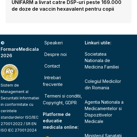
UNIFARM a livrat catre DSP-uri peste 169.000
de doze de vaccin hexavalent pentru copii
©
Speakeri
Linkuri utile:
FormareMedicala
Societatea
Despre noi
2026
Nationala de
Contact
Medicina Familiei
Intrebari
Colegiul Medicilor
frecvente
Sistem de
din Romania
Management al
Termeni si conditii,
Securitatii Informatiei
Agentia Nationala a
Copyright, GDPR
in conformitate cu
Medicamentelor si
cerintele
Platforme de
Dispozitivelor
standardelor ISO/IEC
educatie
Medicale
27001:2022 / SR EN
medicala online:
ISO IEC 27001:2024
Ministerul Sanatatii