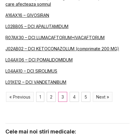
care afecteaza somnul
A16AX16 – GIVOSIRAN
L02BB05 – DCI APALUTAMIDUM
R07AX30 – DCI LUMACAFTORUM+IVACAFTORUM
J02AB02 – DCI KETOCONAZOLUM (comprimate 200 MG)
L04AX06 – DCI POMALIDOMIDUM
L04AA10 – DCI SIROLIMUS
L01XE12 – DCI VANDETANIBUM
« Previous
1
2
3
4
5
Next »
Cele mai noi stiri medicale: