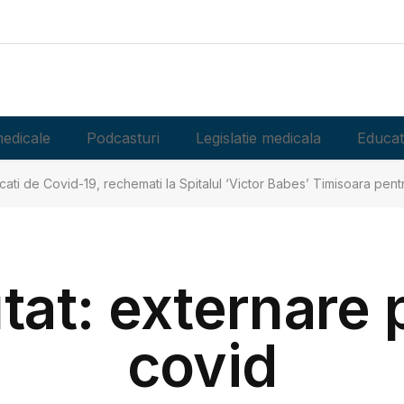
edicale
Podcasturi
Legislatie medicala
Educat
ecati de Covid-19, rechemati la Spitalul ‘Victor Babes’ Timisoara pen
utat: externare 
covid