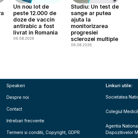
Un nou lot de
Studiu: Un test de
ra
peste 12.000 de
sange ar putea
doze de vaccin
ajuta la
antirabic a fost
monitorizarea
livrat in Romania
progresiei
sclerozei multiple
06.08.2026
06.08.2026
Speakeri
Linkuri utile:
Societatea Nati
Despre noi
Contact
Colegiul Medici
Intrebari frecvente
Agentia Nationa
Termeni si conditii, Copyright, GDPR
Dispozitivelor 