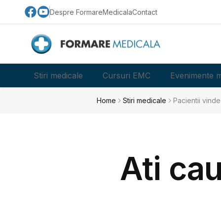
Despre FormareMedicala
Contact
Stiri medicale
Cursuri EMC
Evenimente m
Home
Stiri medicale
Pacientii vind
Ati ca