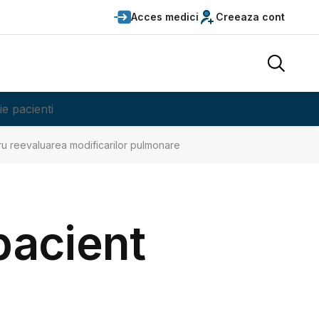
Acces medici
Creeaza cont
ie pacienti
tru reevaluarea modificarilor pulmonare
pacient