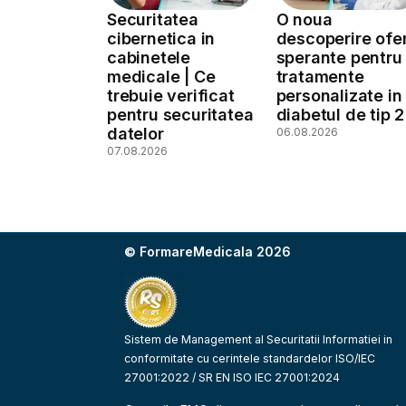
Securitatea
O noua
cibernetica in
descoperire ofe
cabinetele
sperante pentru
medicale | Ce
tratamente
trebuie verificat
personalizate in
pentru securitatea
diabetul de tip 2
datelor
06.08.2026
07.08.2026
© FormareMedicala 2026
Sistem de Management al Securitatii Informatiei in
conformitate cu cerintele standardelor ISO/IEC
27001:2022 / SR EN ISO IEC 27001:2024