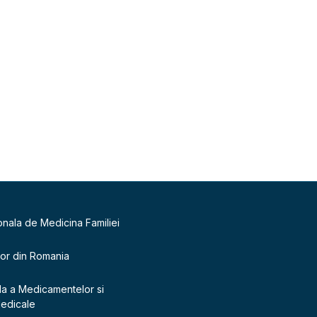
onala de Medicina Familiei
lor din Romania
la a Medicamentelor si
Medicale