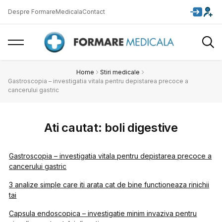
Despre FormareMedicala
Contact
Home
Stiri medicale
Gastroscopia – investigatia vitala pentru depistarea precoce a
cancerului gastric
Ati cautat: boli digestive
Gastroscopia – investigatia vitala pentru depistarea precoce a
cancerului gastric
3 analize simple care iti arata cat de bine functioneaza rinichii
tai
Capsula endoscopica – investigatie minim invaziva pentru