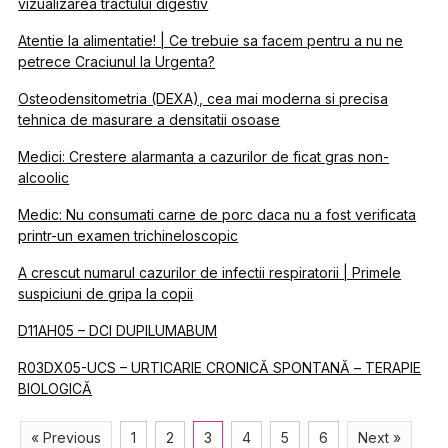
vizualizarea tractului digestiv
Atentie la alimentatie! | Ce trebuie sa facem pentru a nu ne
petrece Craciunul la Urgenta?
Osteodensitometria (DEXA), cea mai moderna si precisa
tehnica de masurare a densitatii osoase
Medici: Crestere alarmanta a cazurilor de ficat gras non-
alcoolic
Medic: Nu consumati carne de porc daca nu a fost verificata
printr-un examen trichineloscopic
A crescut numarul cazurilor de infectii respiratorii | Primele
suspiciuni de gripa la copii
D11AH05 – DCI DUPILUMABUM
R03DX05-UCS – URTICARIE CRONICĂ SPONTANĂ – TERAPIE
BIOLOGICĂ
« Previous
1
2
3
4
5
6
Next »