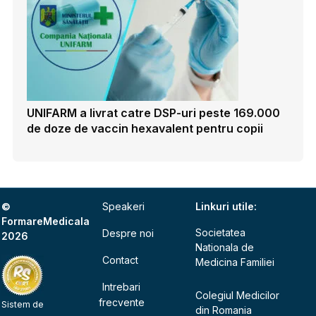
UNIFARM a livrat catre DSP-uri peste 169.000
de doze de vaccin hexavalent pentru copii
©
Speakeri
Linkuri utile:
FormareMedicala
Societatea
Despre noi
2026
Nationala de
Contact
Medicina Familiei
Intrebari
Colegiul Medicilor
frecvente
Sistem de
din Romania