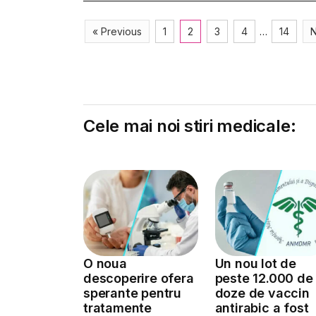
« Previous
1
2
3
4
…
14
N
Cele mai noi stiri medicale:
O noua
Un nou lot de
descoperire ofera
peste 12.000 de
sperante pentru
doze de vaccin
tratamente
antirabic a fost