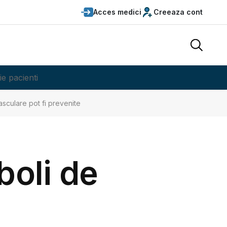
Acces medici
Creeaza cont
ie pacienti
sculare pot fi prevenite
boli de