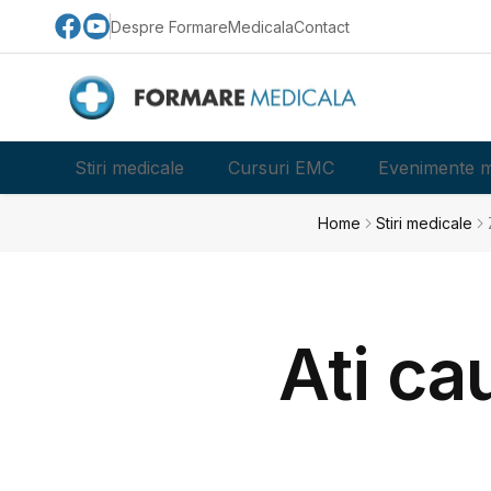
Despre FormareMedicala
Contact
Stiri medicale
Cursuri EMC
Evenimente m
Home
Stiri medicale
Ati ca