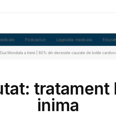
edicale
Podcasturi
Legislatie medicala
Educat
Ziua Mondiala a Inimii | 80% din decesele cauzate de bolile cardiova
utat: tratament 
inima