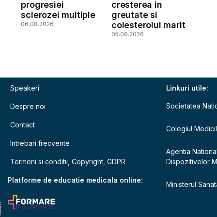
a
progresiei
cresterea in
sclerozei multiple
greutate si
colesterolul marit
06.08.2026
05.08.2026
Speakeri
Linkuri utile:
Societatea Nati
Despre noi
Contact
Colegiul Medici
Intrebari frecvente
Agentia Nationa
Termeni si conditii, Copyright, GDPR
Dispozitivelor 
e
Platforme de educatie medicala online:
Ministerul Sanata