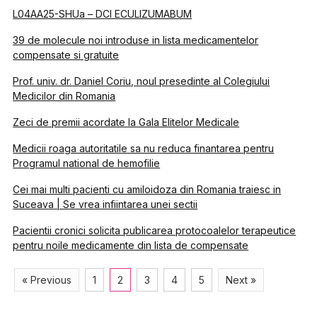
L04AA25-SHUa – DCI ECULIZUMABUM
39 de molecule noi introduse in lista medicamentelor
compensate si gratuite
Prof. univ. dr. Daniel Coriu, noul presedinte al Colegiului
Medicilor din Romania
Zeci de premii acordate la Gala Elitelor Medicale
Medicii roaga autoritatile sa nu reduca finantarea pentru
Programul national de hemofilie
Cei mai multi pacienti cu amiloidoza din Romania traiesc in
Suceava | Se vrea infiintarea unei sectii
Pacientii cronici solicita publicarea protocoalelor terapeutice
pentru noile medicamente din lista de compensate
« Previous
1
2
3
4
5
Next »