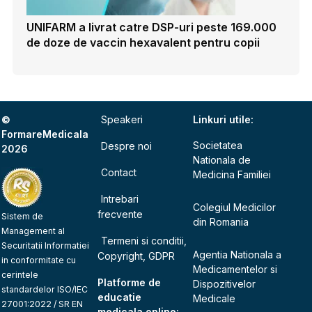
UNIFARM a livrat catre DSP-uri peste 169.000
de doze de vaccin hexavalent pentru copii
©
Speakeri
Linkuri utile:
FormareMedicala
Societatea
Despre noi
2026
Nationala de
Contact
Medicina Familiei
Intrebari
Colegiul Medicilor
frecvente
Sistem de
din Romania
Management al
Termeni si conditii,
Securitatii Informatiei
Agentia Nationala a
Copyright, GDPR
in conformitate cu
Medicamentelor si
cerintele
Platforme de
Dispozitivelor
standardelor ISO/IEC
educatie
Medicale
27001:2022 / SR EN
medicala online: