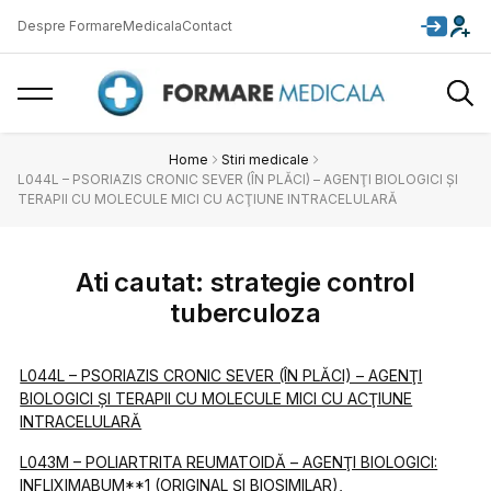
Despre FormareMedicala
Contact
Home
Stiri medicale
L044L – PSORIAZIS CRONIC SEVER (ÎN PLĂCI) – AGENŢI BIOLOGICI ŞI
TERAPII CU MOLECULE MICI CU ACŢIUNE INTRACELULARĂ
Ati cautat: strategie control
tuberculoza
L044L – PSORIAZIS CRONIC SEVER (ÎN PLĂCI) – AGENŢI
BIOLOGICI ŞI TERAPII CU MOLECULE MICI CU ACŢIUNE
INTRACELULARĂ
L043M – POLIARTRITA REUMATOIDĂ – AGENŢI BIOLOGICI:
INFLIXIMABUM**1 (ORIGINAL ŞI BIOSIMILAR),