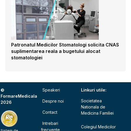
Patronatul Medicilor Stomatologi solicita CNAS
suplimentarea reala a bugetului alocat
stomatologiei
©
Speakeri
Linkuri utile:
FormareMedicala
Societatea
Despre noi
2026
Nationala de
Contact
Medicina Familiei
Intrebari
Colegiul Medicilor
frecvente
Sistem de