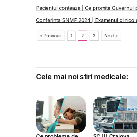
Pacientul conteaza | Ce promite Guvernul pe
Conferinta SNMF 2024 | Examenul clinico e
« Previous
1
2
3
Next »
Cele mai noi stiri medicale:
Ce probleme de
SCJU Craiova