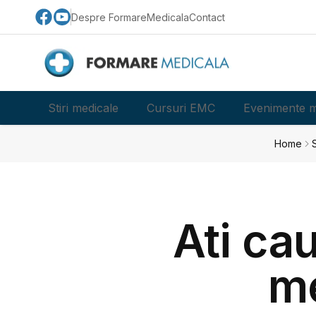
Despre FormareMedicala
Contact
Stiri medicale
Cursuri EMC
Evenimente m
Home
S
Ati ca
me