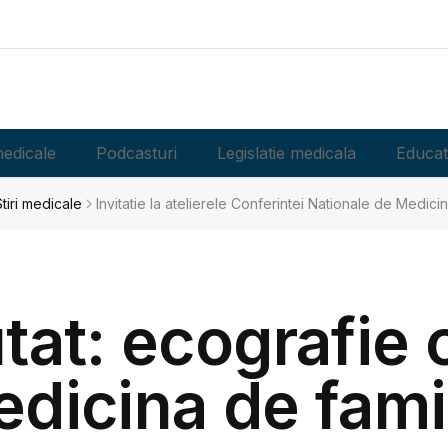
edicale
Podcasturi
Legislatie medicala
Educat
tiri medicale
Invitatie la atelierele Conferintei Nationale de Medicin
utat: ecografie 
dicina de fami