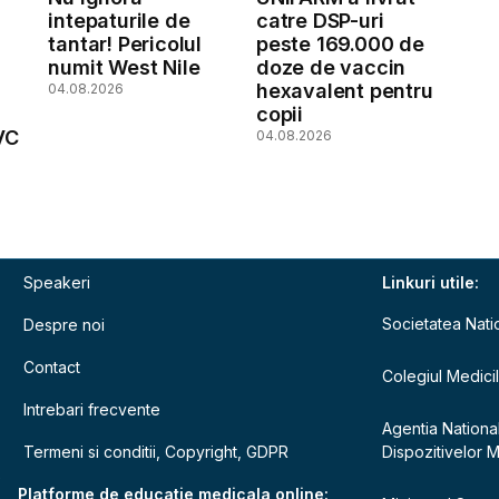
intepaturile de
catre DSP-uri
tantar! Pericolul
peste 169.000 de
numit West Nile
doze de vaccin
hexavalent pentru
04.08.2026
copii
VC
04.08.2026
Speakeri
Linkuri utile:
Societatea Nati
Despre noi
Contact
Colegiul Medici
Intrebari frecvente
Agentia Nationa
Termeni si conditii, Copyright, GDPR
Dispozitivelor 
e
Platforme de educatie medicala online: