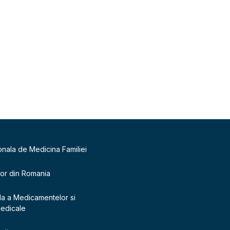
onala de Medicina Familiei
lor din Romania
la a Medicamentelor si
Medicale