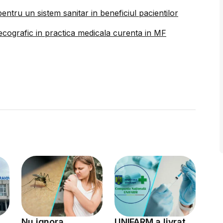
ntru un sistem sanitar in beneficiul pacientilor
cografic in practica medicala curenta in MF
Nu ignora
UNIFARM a livrat