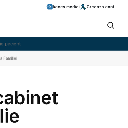
Acces medici
Creeaza cont
ie pacienti
a Familiei
cabinet
lie