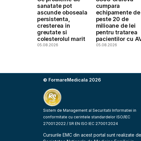
sanatate pot
cumpara
ascunde oboseala
echipamente de
persistenta,
peste 20 de
cresterea in
milioane de lei
greutate si
pentru tratarea
colesterolul marit
pacientilor cu A
05.08.2026
05.08.2026
© FormareMedicala 2026
Sistem de Management al Securitatii Informatiei in
conformitate cu cerintele standardelor ISO/IEC
27001:2022 / SR EN ISO IEC 27001:2024
Cursurile EMC din acest portal sunt realizate d