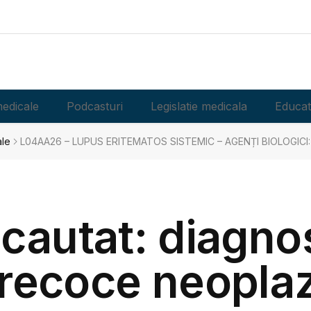
edicale
Podcasturi
Legislatie medicala
Educat
ale
L04AA26 – LUPUS ERITEMATOS SISTEMIC – AGENȚI BIOLOGIC
 cautat: diagno
recoce neoplaz