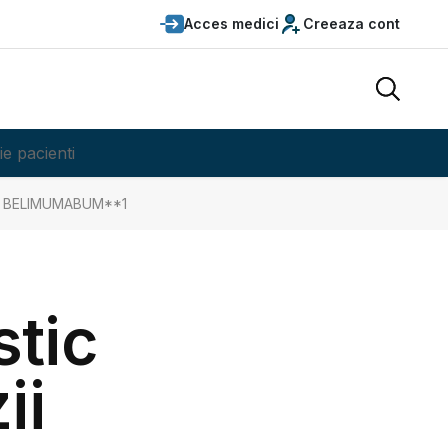
Acces medici
Creeaza cont
ie pacienti
I: BELIMUMABUM**1
stic
ii