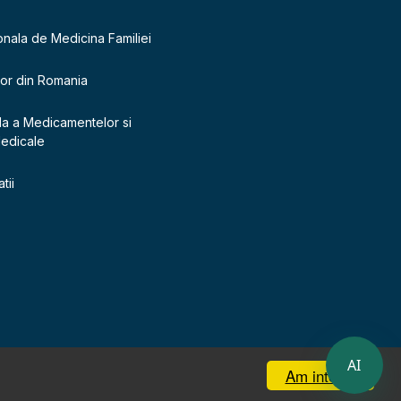
onala de Medicina Familiei
lor din Romania
la a Medicamentelor si
Medicale
tii
AI
Am inteles