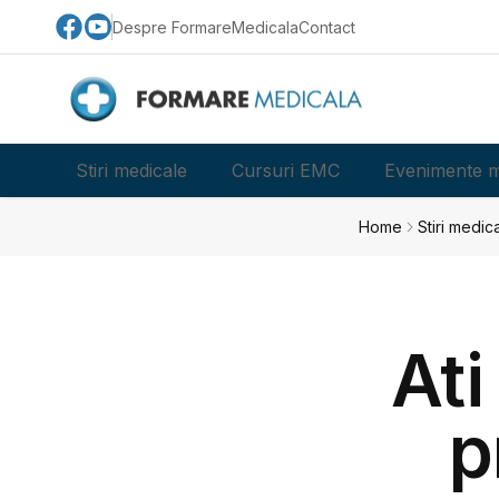
Despre FormareMedicala
Contact
Stiri medicale
Cursuri EMC
Evenimente m
Home
Stiri medic
Ati
p