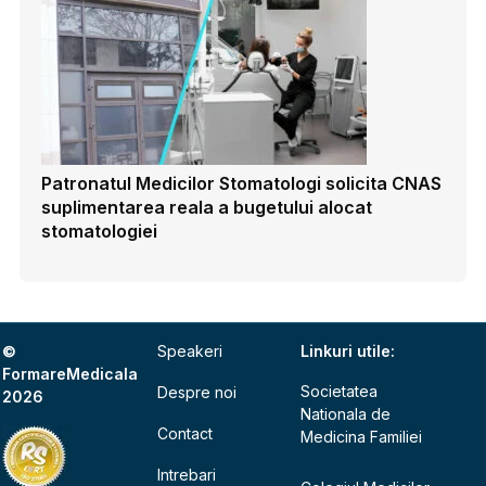
Patronatul Medicilor Stomatologi solicita CNAS
suplimentarea reala a bugetului alocat
stomatologiei
©
Speakeri
Linkuri utile:
FormareMedicala
Societatea
Despre noi
2026
Nationala de
Contact
Medicina Familiei
Intrebari