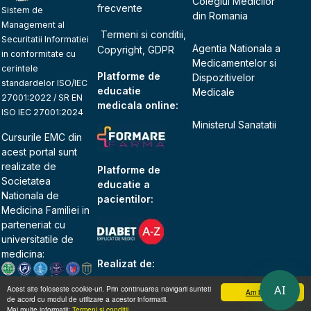
Colegiul Medicilor
frecvente
Sistem de
din Romania
Management al
Termeni si conditii,
Securitatii Informatiei
Agentia Nationala a
Copyright, GDPR
in conformitate cu
Medicamentelor si
cerintele
Platforme de
Dispozitivelor
standardelor ISO/IEC
educatie
Medicale
27001:2022 / SR EN
medicala online:
ISO IEC 27001:2024
Ministerul Sanatatii
Cursurile EMC din
acest portal sunt
realizate de
Platforme de
Societatea
educatie a
Nationala de
pacientilor:
Medicina Familiei
in
parteneriat cu
universitatile de
medicina:
Realizat de:
AI
Acest site foloseste cookie-uri. Prin continuarea navigarii sunteti
Am inteles
de acord cu modul de utilizare a acestor informatii.
Mai multe informatii:
Termeni si conditii