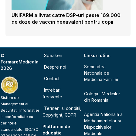
UNIFARM a livrat catre DSP-uri peste 169.000
de doze de vaccin hexavalent pentru copii
©
Speakeri
Linkuri utile:
FormareMedicala
Societatea
Despre noi
2026
Nationala de
Contact
Medicina Familiei
Intrebari
Colegiul Medicilor
frecvente
Sistem de
din Romania
Management al
Termeni si conditii,
Securitatii Informatiei
Agentia Nationala a
Copyright, GDPR
in conformitate cu
Medicamentelor si
cerintele
Platforme de
Dispozitivelor
standardelor ISO/IEC
educatie
Medicale
27001:2022 / SR EN