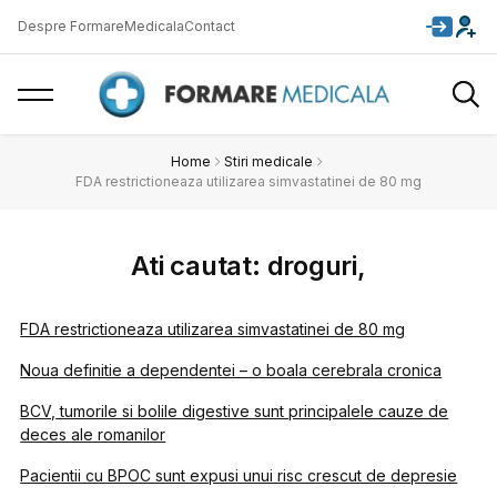
Despre FormareMedicala
Contact
Home
Stiri medicale
FDA restrictioneaza utilizarea simvastatinei de 80 mg
Ati cautat: droguri,
FDA restrictioneaza utilizarea simvastatinei de 80 mg
Noua definitie a dependentei – o boala cerebrala cronica
BCV, tumorile si bolile digestive sunt principalele cauze de
deces ale romanilor
Pacientii cu BPOC sunt expusi unui risc crescut de depresie