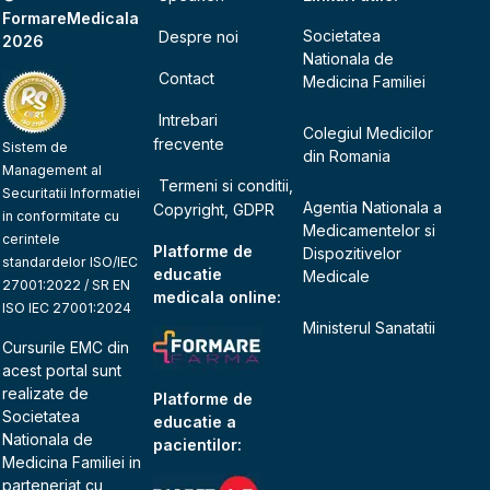
FormareMedicala
Societatea
Despre noi
2026
Nationala de
Contact
Medicina Familiei
Intrebari
Colegiul Medicilor
frecvente
Sistem de
din Romania
Management al
Termeni si conditii,
Securitatii Informatiei
Agentia Nationala a
Copyright, GDPR
in conformitate cu
Medicamentelor si
cerintele
Platforme de
Dispozitivelor
standardelor ISO/IEC
educatie
Medicale
27001:2022 / SR EN
medicala online:
ISO IEC 27001:2024
Ministerul Sanatatii
Cursurile EMC din
acest portal sunt
realizate de
Platforme de
Societatea
educatie a
Nationala de
pacientilor:
Medicina Familiei
in
parteneriat cu