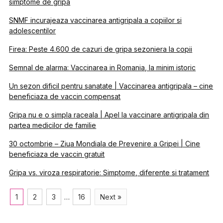
simptome de gripa
SNMF incurajeaza vaccinarea antigripala a copiilor si
adolescentilor
Firea: Peste 4.600 de cazuri de gripa sezoniera la copii
Semnal de alarma: Vaccinarea in Romania, la minim istoric
Un sezon dificil pentru sanatate | Vaccinarea antigripala – cine
beneficiaza de vaccin compensat
Gripa nu e o simpla raceala | Apel la vaccinare antigripala din
partea medicilor de familie
30 octombrie – Ziua Mondiala de Prevenire a Gripei | Cine
beneficiaza de vaccin gratuit
Gripa vs. viroza respiratorie: Simptome, diferente si tratament
1
2
3
…
16
Next »