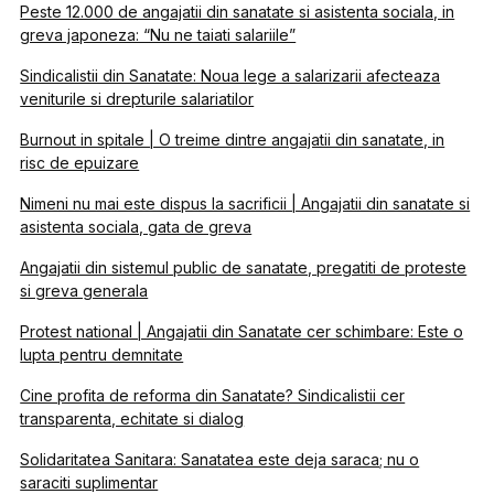
Peste 12.000 de angajatii din sanatate si asistenta sociala, in
greva japoneza: “Nu ne taiati salariile”
Sindicalistii din Sanatate: Noua lege a salarizarii afecteaza
veniturile si drepturile salariatilor
Burnout in spitale | O treime dintre angajatii din sanatate, in
risc de epuizare
Nimeni nu mai este dispus la sacrificii | Angajatii din sanatate si
asistenta sociala, gata de greva
Angajatii din sistemul public de sanatate, pregatiti de proteste
si greva generala
Protest national | Angajatii din Sanatate cer schimbare: Este o
lupta pentru demnitate
Cine profita de reforma din Sanatate? Sindicalistii cer
transparenta, echitate si dialog
Solidaritatea Sanitara: Sanatatea este deja saraca; nu o
saraciti suplimentar