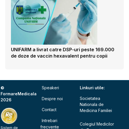
UNIFARM a livrat catre DSP-uri peste 169.000
de doze de vaccin hexavalent pentru copii
©
Speakeri
Linkuri utile:
FormareMedicala
Societatea
Despre noi
2026
Nationala de
Contact
Medicina Familiei
Intrebari
Colegiul Medicilor
frecvente
Sistem de