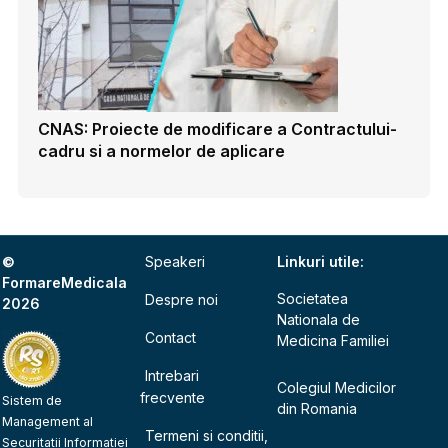
CNAS: Proiecte de modificare a Contractului-
cadru si a normelor de aplicare
©
Speakeri
Linkuri utile:
FormareMedicala
Societatea
Despre noi
2026
Nationala de
Contact
Medicina Familiei
Intrebari
Colegiul Medicilor
frecvente
Sistem de
din Romania
Management al
Termeni si conditii,
Securitatii Informatiei