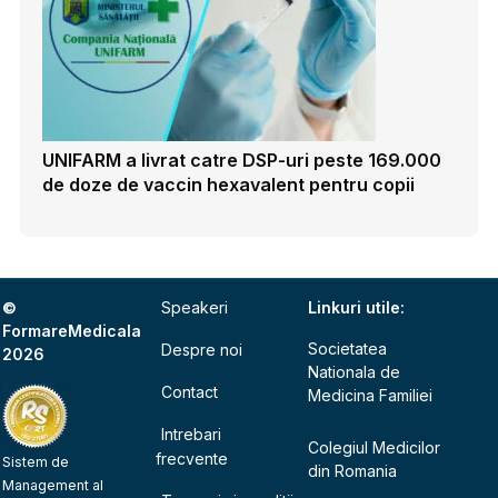
UNIFARM a livrat catre DSP-uri peste 169.000
de doze de vaccin hexavalent pentru copii
©
Speakeri
Linkuri utile:
FormareMedicala
Societatea
Despre noi
2026
Nationala de
Contact
Medicina Familiei
Intrebari
Colegiul Medicilor
frecvente
Sistem de
din Romania
Management al