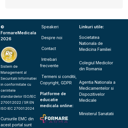
©
Speakeri
Linkuri utile:
FormareMedicala
Societatea
Despre noi
2026
Nationala de
Contact
Medicina Familiei
Intrebari
Colegiul Medicilor
frecvente
Sistem de
din Romania
Management al
Termeni si conditii,
Securitatii Informatiei
Agentia Nationala a
Copyright, GDPR
in conformitate cu
Medicamentelor si
cerintele
Platforme de
Dispozitivelor
standardelor ISO/IEC
educatie
Medicale
27001:2022 / SR EN
medicala online:
ISO IEC 27001:2024
Ministerul Sanatatii
Cursurile EMC din
acest portal sunt