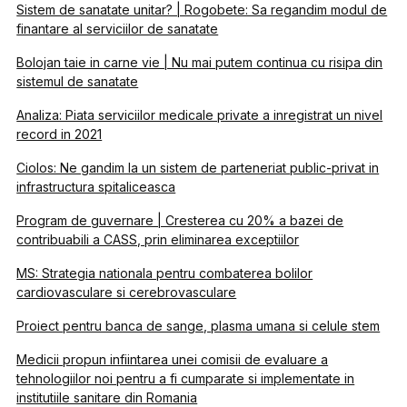
Sistem de sanatate unitar? | Rogobete: Sa regandim modul de
finantare al serviciilor de sanatate
Bolojan taie in carne vie | Nu mai putem continua cu risipa din
sistemul de sanatate
Analiza: Piata serviciilor medicale private a inregistrat un nivel
record in 2021
Ciolos: Ne gandim la un sistem de parteneriat public-privat in
infrastructura spitaliceasca
Program de guvernare | Cresterea cu 20% a bazei de
contribuabili a CASS, prin eliminarea exceptiilor
MS: Strategia nationala pentru combaterea bolilor
cardiovasculare si cerebrovasculare
Proiect pentru banca de sange, plasma umana si celule stem
Medicii propun infiintarea unei comisii de evaluare a
tehnologiilor noi pentru a fi cumparate si implementate in
institutiile sanitare din Romania