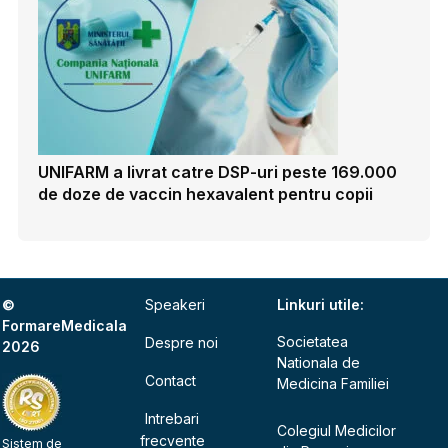
UNIFARM a livrat catre DSP-uri peste 169.000
de doze de vaccin hexavalent pentru copii
©
Speakeri
Linkuri utile:
FormareMedicala
Societatea
Despre noi
2026
Nationala de
Contact
Medicina Familiei
Intrebari
Colegiul Medicilor
frecvente
Sistem de