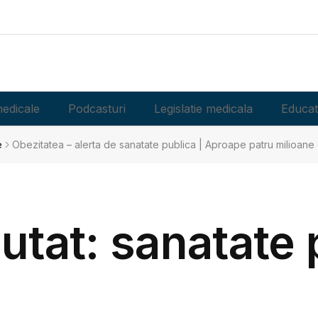
edicale
Podcasturi
Legislatie medicala
Educat
e
Obezitatea – alerta de sanatate publica | Aproape patru milioane
autat: sanatate 