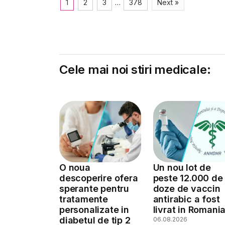
1
2
3
…
378
Next »
Cele mai noi stiri medicale:
O noua
Un nou lot de
descoperire ofera
peste 12.000 de
sperante pentru
doze de vaccin
tratamente
antirabic a fost
personalizate in
livrat in Romani
diabetul de tip 2
06.08.2026