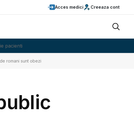
Acces medici
Creeaza cont
ie pacienti
 de romani sunt obezi
public