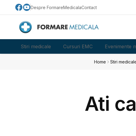
Despre FormareMedicala
Contact
Stiri medicale
Cursuri EMC
Evenimente m
Home
Stiri medical
Ati c