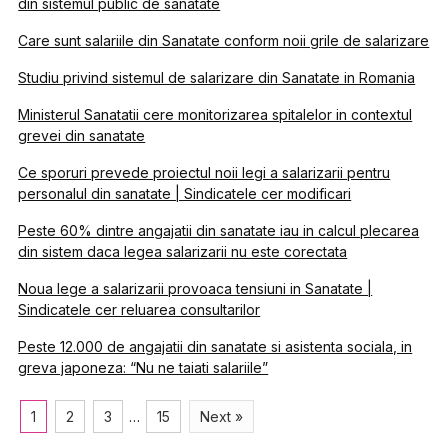
din sistemul public de sanatate
Care sunt salariile din Sanatate conform noii grile de salarizare
Studiu privind sistemul de salarizare din Sanatate in Romania
Ministerul Sanatatii cere monitorizarea spitalelor in contextul
grevei din sanatate
Ce sporuri prevede proiectul noii legi a salarizarii pentru
personalul din sanatate | Sindicatele cer modificari
Peste 60% dintre angajatii din sanatate iau in calcul plecarea
din sistem daca legea salarizarii nu este corectata
Noua lege a salarizarii provoaca tensiuni in Sanatate |
Sindicatele cer reluarea consultarilor
Peste 12.000 de angajatii din sanatate si asistenta sociala, in
greva japoneza: “Nu ne taiati salariile”
1
2
3
…
15
Next »