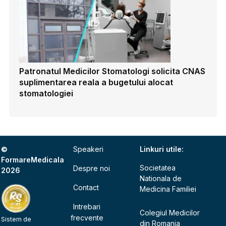
Patronatul Medicilor Stomatologi solicita CNAS
suplimentarea reala a bugetului alocat
stomatologiei
©
Speakeri
Linkuri utile:
FormareMedicala
Societatea
Despre noi
2026
Nationala de
Contact
Medicina Familiei
Intrebari
Colegiul Medicilor
frecvente
Sistem de
din Romania