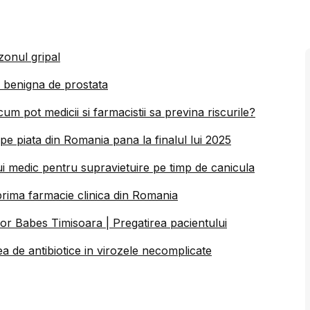
zonul gripal
e benigna de prostata
um pot medicii si farmacistii sa previna riscurile?
 pe piata din Romania pana la finalul lui 2025
ui medic pentru supravietuire pe timp de canicula
a prima farmacie clinica din Romania
ctor Babes Timisoara | Pregatirea pacientului
a de antibiotice in virozele necomplicate