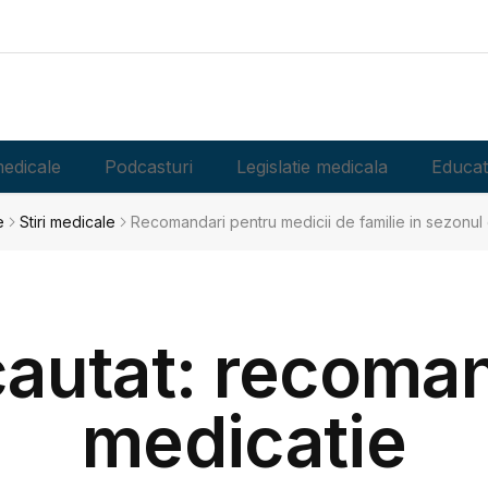
edicale
Podcasturi
Legislatie medicala
Educat
e
Stiri medicale
Recomandari pentru medicii de familie in sezonul 
cautat: recoma
medicatie