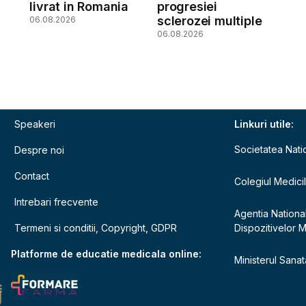
livrat in Romania
progresiei
sclerozei multiple
06.08.2026
06.08.2026
Speakeri
Linkuri utile:
Societatea Nati
Despre noi
Contact
Colegiul Medici
Intrebari frecvente
Agentia Nationa
Termeni si conditii, Copyright, GDPR
Dispozitivelor 
e
Platforme de educatie medicala online:
Ministerul Sanata