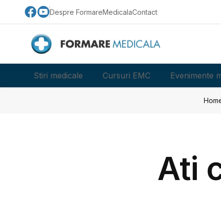
Despre FormareMedicala
Contact
Stiri medicale
Cursuri EMC
Evenimente m
Hom
Ati 