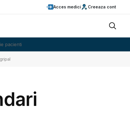
Acces medici
Creeaza cont
ie pacienti
gripal
ndari