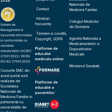
2026
Nationala de
Contact
Medicina Familiei
Intrebari
Colegiul Medicilor
frecvente
Sistem de
din Romania
Management al
Termeni si conditii,
Securitatii Informatiei
Agentia Nationala a
Copyright, GDPR
in conformitate cu
Medicamentelor si
cerintele
Platforme de
Dispozitivelor
standardelor ISO/IEC
educatie
Medicale
27001:2022 / SR EN
medicala online:
ISO IEC 27001:2024
Ministerul Sanatatii
Cursurile EMC din
acest portal sunt
realizate de
Platforme de
Societatea
educatie a
Nationala de
pacientilor:
Medicina Familiei
in
parteneriat cu
universitatile de