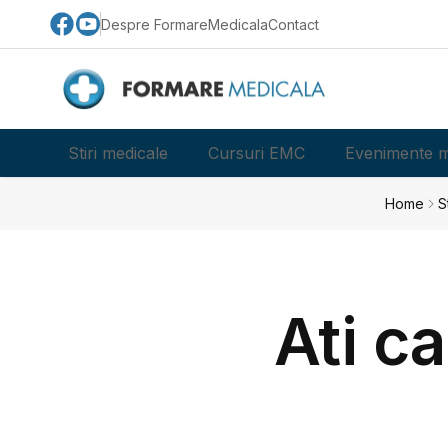
Despre FormareMedicala
Contact
Stiri medicale
Cursuri EMC
Evenimente m
Home
S
Ati c