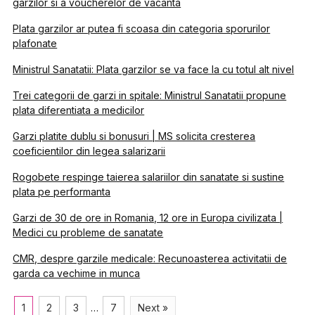
garzilor si a voucherelor de vacanta
Plata garzilor ar putea fi scoasa din categoria sporurilor
plafonate
Ministrul Sanatatii: Plata garzilor se va face la cu totul alt nivel
Trei categorii de garzi in spitale: Ministrul Sanatatii propune
plata diferentiata a medicilor
Garzi platite dublu si bonusuri | MS solicita cresterea
coeficientilor din legea salarizarii
Rogobete respinge taierea salariilor din sanatate si sustine
plata pe performanta
Garzi de 30 de ore in Romania, 12 ore in Europa civilizata |
Medici cu probleme de sanatate
CMR, despre garzile medicale: Recunoasterea activitatii de
garda ca vechime in munca
1
2
3
…
7
Next »