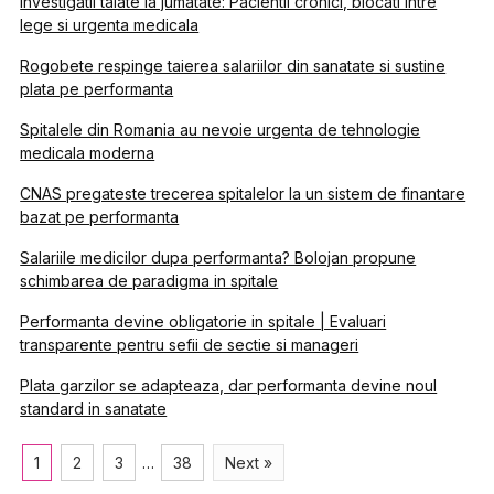
Investigatii taiate la jumatate: Pacientii cronici, blocati intre
lege si urgenta medicala
Rogobete respinge taierea salariilor din sanatate si sustine
plata pe performanta
Spitalele din Romania au nevoie urgenta de tehnologie
medicala moderna
CNAS pregateste trecerea spitalelor la un sistem de finantare
bazat pe performanta
Salariile medicilor dupa performanta? Bolojan propune
schimbarea de paradigma in spitale
Performanta devine obligatorie in spitale | Evaluari
transparente pentru sefii de sectie si manageri
Plata garzilor se adapteaza, dar performanta devine noul
standard in sanatate
1
2
3
…
38
Next »