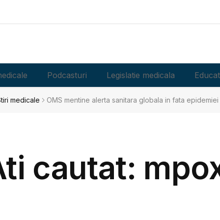
edicale
Podcasturi
Legislatie medicala
Educat
tiri medicale
OMS mentine alerta sanitara globala in fata epidemie
ti cautat: mpo