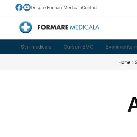
Despre FormareMedicala
Contact
Stiri medicale
Cursuri EMC
Evenimente m
Home
S
A