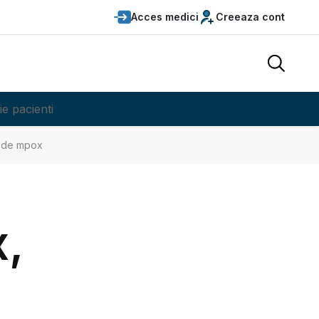
Acces medici
Creeaza cont
ie pacienti
i de mpox
x,