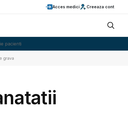
Acces medici
Creeaza cont
ie pacienti
tie grava
anatatii