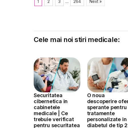
1
2
3
…
264
Next »
Cele mai noi stiri medicale:
Securitatea
O noua
cibernetica in
descoperire ofe
cabinetele
sperante pentru
medicale | Ce
tratamente
trebuie verificat
personalizate in
pentru securitatea
diabetul de tip 2