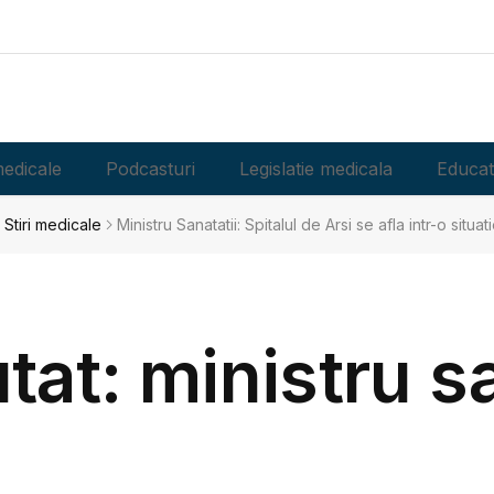
edicale
Podcasturi
Legislatie medicala
Educat
Stiri medicale
Ministru Sanatatii: Spitalul de Arsi se afla intr-o situa
tat: ministru s