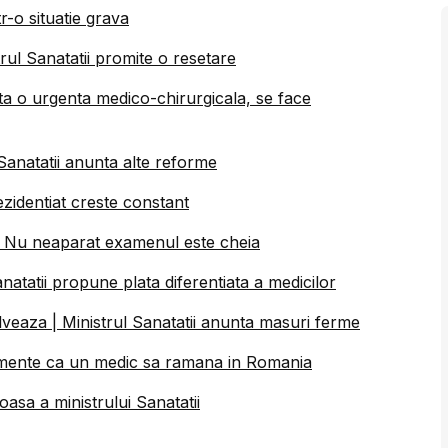
tr-o situatie grava
trul Sanatatii promite o resetare
nta o urgenta medico-chirurgicala, se face
l Sanatatii anunta alte reforme
Rezidentiat creste constant
ii: Nu neaparat examenul este cheia
Sanatatii propune plata diferentiata a medicilor
lveaza | Ministrul Sanatatii anunta masuri ferme
gumente ca un medic sa ramana in Romania
oasa a ministrului Sanatatii