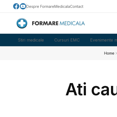
Despre FormareMedicala
Contact
Stiri medicale
Cursuri EMC
Evenimente m
Home
Ati cau