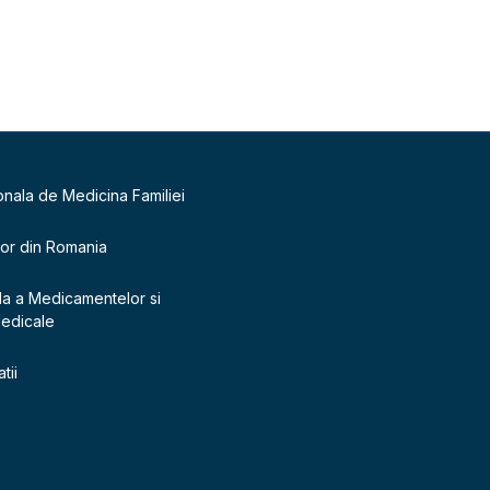
onala de Medicina Familiei
lor din Romania
la a Medicamentelor si
Medicale
tii