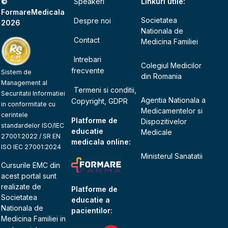
©
Speakeri
Linkuri utile:
FormareMedicala
Societatea
Despre noi
2026
Nationala de
Contact
Medicina Familiei
Intrebari
Colegiul Medicilor
frecvente
Sistem de
din Romania
Management al
Termeni si conditii,
Securitatii Informatiei
Agentia Nationala a
Copyright, GDPR
in conformitate cu
Medicamentelor si
cerintele
Platforme de
Dispozitivelor
standardelor ISO/IEC
educatie
Medicale
27001:2022 / SR EN
medicala online:
ISO IEC 27001:2024
Ministerul Sanatatii
Cursurile EMC din
acest portal sunt
realizate de
Platforme de
Societatea
educatie a
Nationala de
pacientilor:
Medicina Familiei
in