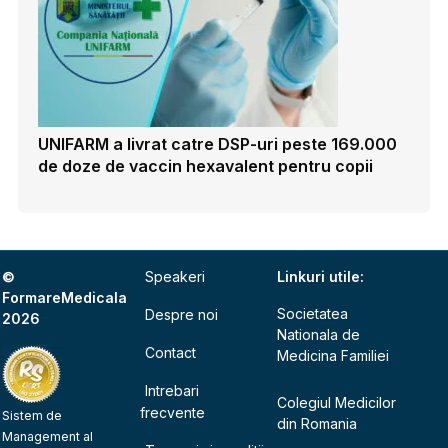
UNIFARM a livrat catre DSP-uri peste 169.000
de doze de vaccin hexavalent pentru copii
©
Speakeri
Linkuri utile:
FormareMedicala
Societatea
Despre noi
2026
Nationala de
Contact
Medicina Familiei
Intrebari
Colegiul Medicilor
frecvente
Sistem de
din Romania
Management al